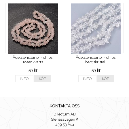
Ädelstenspärlor - chips,
Ädelstenspärlor - chips,
rosenkvarts
bergskristall
59 kr
59 kr
INFO
KÖP
INFO
KÖP
KONTAKTA OSS
Dilectum AB
Stenåsavägen 5
439 53 Åsa