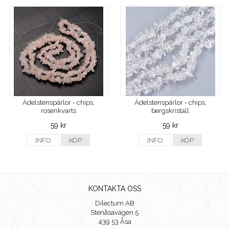
Ädelstenspärlor - chips,
Ädelstenspärlor - chips,
rosenkvarts
bergskristall
59 kr
59 kr
INFO
KÖP
INFO
KÖP
KONTAKTA OSS
Dilectum AB
Stenåsavägen 5
439 53 Åsa