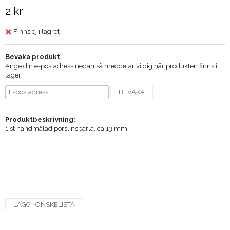
2 kr
Finns ej i lagret
Bevaka produkt
Ange din e-postadress nedan så meddelar vi dig när produkten finns i
lager!
BEVAKA
Produktbeskrivning:
1 st handmålad porslinspärla, ca 13 mm
LÄGG I ÖNSKELISTA