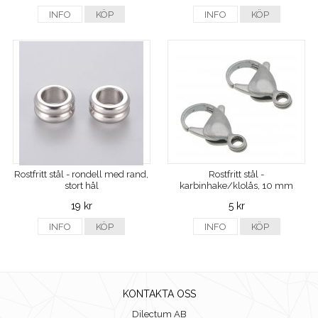
INFO
KÖP
INFO
KÖP
Rostfritt stål - rondell med rand,
Rostfritt stål -
stort hål
karbinhake/klolås, 10 mm
19 kr
5 kr
INFO
KÖP
INFO
KÖP
KONTAKTA OSS
Dilectum AB