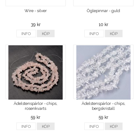
Wire - silver
Öglepinnar - guld
39 kr
10 kr
INFO
KÖP
INFO
KÖP
Ädelstenspärlor - chips,
Ädelstenspärlor - chips,
rosenkvarts
bergskristall
59 kr
59 kr
INFO
KÖP
INFO
KÖP