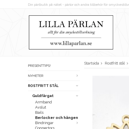
Din pärlbutik på nätet - pärlor och andra tillbehör för smyckestil
Startsida
Rostfritt stål
PRESENTTIPS!
NYHETER
ROSTFRITT STÅL
Guldfärgat
Armband
Avslut
Bails
Berlocker och hängen
Bindringar
Connectors