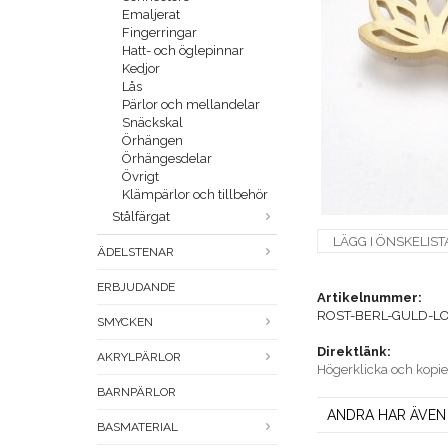
Emaljerat
Fingerringar
Hatt- och öglepinnar
Kedjor
Lås
Pärlor och mellandelar
Snäckskal
Örhängen
Örhängesdelar
Övrigt
Klämpärlor och tillbehör
Stålfärgat
LÄGG I ÖNSKELIST
ÄDELSTENAR
ERBJUDANDE
Artikelnummer:
ROST-BERL-GULD-L
SMYCKEN
Direktlänk:
AKRYLPÄRLOR
Högerklicka och kopi
BARNPÄRLOR
ANDRA HAR ÄVEN
BASMATERIAL