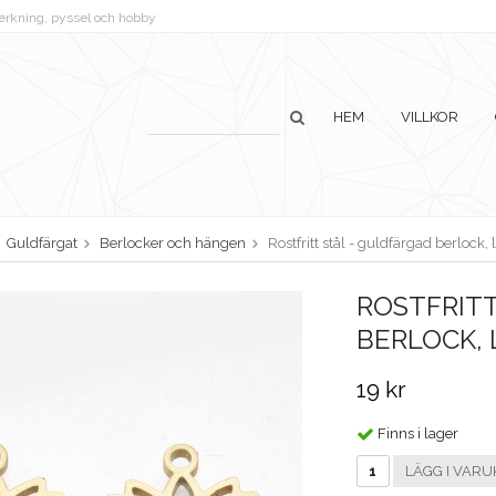
lverkning, pyssel och hobby
HEM
VILLKOR
Guldfärgat
Berlocker och hängen
Rostfritt stål - guldfärgad berloc
ROSTFRITT
BERLOCK,
19 kr
Finns i lager
LÄGG I VARU