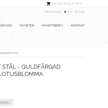
Din varukorg är tom!
Moms visas:
Inkl
Exkl
OM OSS
NYHETER
NYHETSBREV
KONTAKT
k, lotusblomma
 STÅL - GULDFÄRGAD
 LOTUSBLOMMA
KORG »