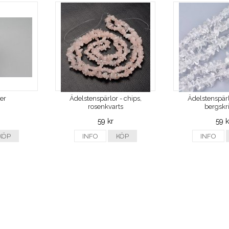
ver
Ädelstenspärlor - chips,
Ädelstenspärl
rosenkvarts
bergskri
59 kr
59 k
KÖP
INFO
KÖP
INFO