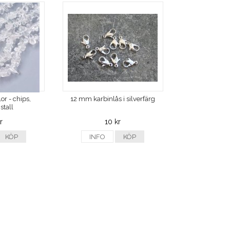
or - chips,
12 mm karbinlås i silverfärg
stall
r
10 kr
KÖP
INFO
KÖP