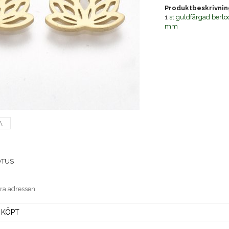
Produktbeskrivnin
1
st guldfärgad berloc
mm
A
OTUS
era adressen
 KÖPT