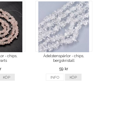
or - chips,
Ädelstenspärlor - chips,
arts
bergskristall
r
59 kr
KÖP
INFO
KÖP