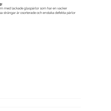
g:
cm med lackade glaspärlor som har en vacker
sa strängar är osorterade och enstaka defekta pärlor