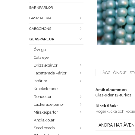
BARNPÄRLOR
BASMATERIAL
CABOCHONS
GLASPÄRLOR
Övriga
Cats eye
Drizzlepärlor
LÄGG I ÖNSKELIST
Facetterade Pärlor
Ispärlor
Krackelerade
Artikelnummer:
Glas-siden12-turkos
Rondeller
Lackerade pärlor
Direktlänk:
Högerklicka och kopi
Mirakelpärlor
Änglakjolar
ANDRA HAR ÄVEN
Seed beads