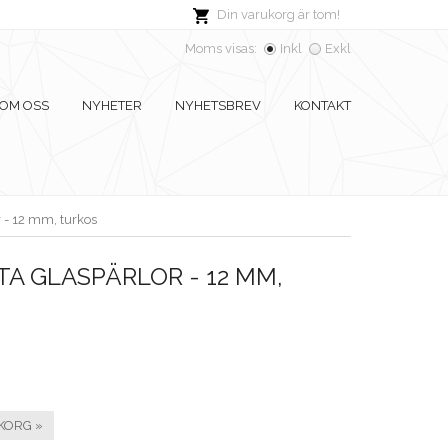
Din varukorg är tom!
Moms visas:
Inkl
Exkl
OM OSS
NYHETER
NYHETSBREV
KONTAKT
 - 12 mm, turkos
A GLASPÄRLOR - 12 MM,
KORG »