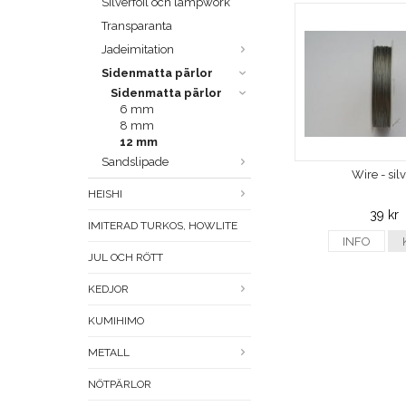
Silverfoil och lampwork
Transparanta
Jadeimitation
Sidenmatta pärlor
Sidenmatta pärlor
6 mm
8 mm
12 mm
Sandslipade
Wire - sil
HEISHI
39 kr
IMITERAD TURKOS, HOWLITE
INFO
JUL OCH RÖTT
KEDJOR
KUMIHIMO
METALL
NÖTPÄRLOR