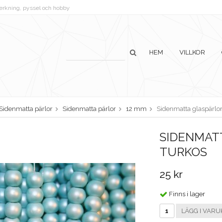
lverkning, pyssel och hobby
HEM
VILLKOR
Sidenmatta pärlor
Sidenmatta pärlor
12 mm
Sidenmatta glaspärlor
SIDENMATT
TURKOS
25 kr
Finns i lager
LÄGG I VARU