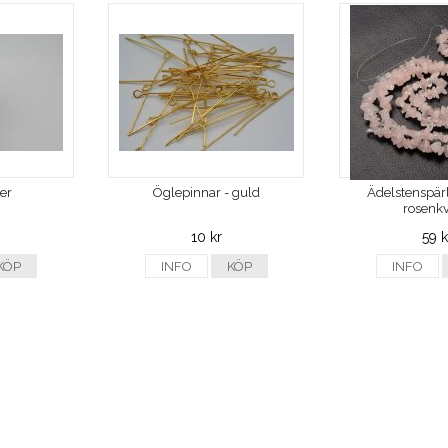
ver
Öglepinnar - guld
Ädelstenspärl
rosenkv
10 kr
59 k
KÖP
INFO
KÖP
INFO