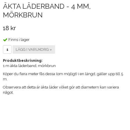
ÄKTA LÄDERBAND - 4 MM,
MÖRKBRUN
18 kr
Finns i lager
LÄGG I VARUKORG »
Produktbeskrivning:
1 m äkta läderband, mörkbrun
Köper du flera meter fås dessa (om möjligt) i en längd, gäller upp till 5
m.
Observera att detta är äkta läder vilket gör att diametern kan variera
något.