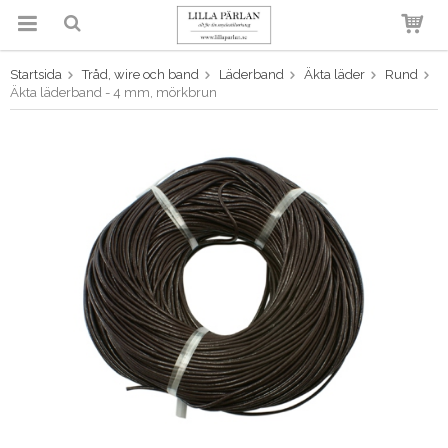
Startsida
Tråd, wire och band
Läderband
Äkta läder
Rund
Produkten har blivit tillagd i
Äkta läderband - 4 mm, mörkbrun
varukorgen