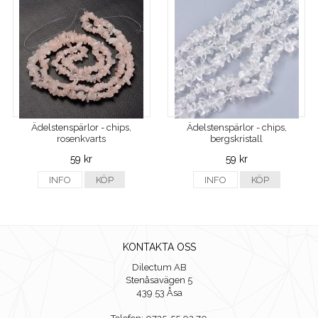
Ädelstenspärlor - chips,
Ädelstenspärlor - chips,
rosenkvarts
bergskristall
59 kr
59 kr
INFO
KÖP
INFO
KÖP
KONTAKTA OSS
Dilectum AB
Stenåsavägen 5
439 53 Åsa