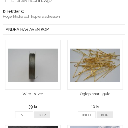
TILLB-ORGANZA-ROD-7x9-1
Direktlänk:
Högerklicka och kopiera adressen
ANDRA HAR ÄVEN KÖPT
Wire - silver
Öglepinnar - guld
39 kr
10 kr
INFO
KÖP
INFO
KÖP