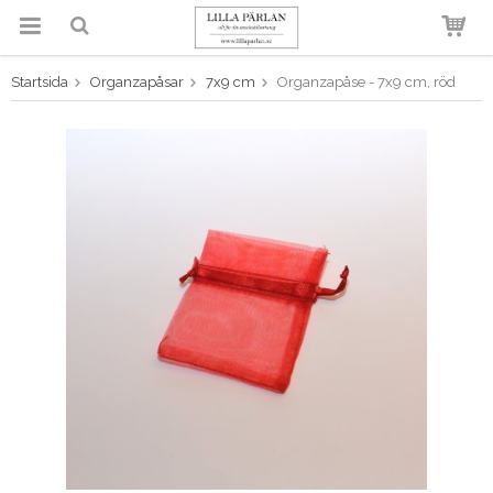
Startsida
Organzapåsar
7x9 cm
Organzapåse - 7x9 cm, röd
Produkten har blivit tillagd i
varukorgen