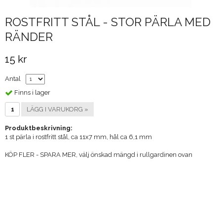
ROSTFRITT STÅL - STOR PÄRLA MED
RÄNDER
15 kr
Antal
Finns i lager
LÄGG I VARUKORG »
Produktbeskrivning:
1 st pärla i rostfritt stål, ca 11x7 mm, hål ca 6,1 mm
KÖP FLER - SPARA MER, välj önskad mängd i rullgardinen ovan