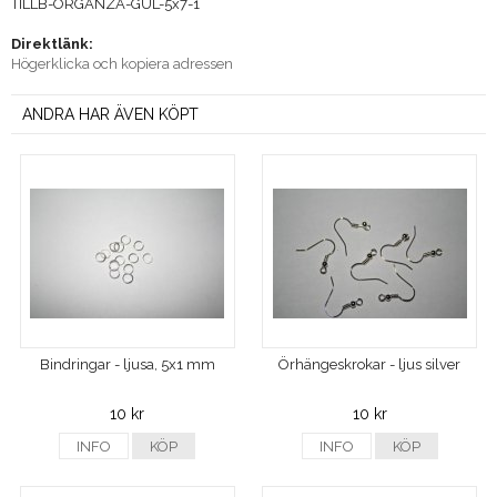
TILLB-ORGANZA-GUL-5x7-1
Direktlänk:
Högerklicka och kopiera adressen
ANDRA HAR ÄVEN KÖPT
Bindringar - ljusa, 5x1 mm
Örhängeskrokar - ljus silver
10 kr
10 kr
INFO
KÖP
INFO
KÖP