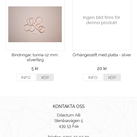
Bindringar, tunna-12 mm,
Örhängesstift med platta - silver
silverfärg
5 kr
20 kr
INFO
KÖP
INFO
KÖP
KONTAKTA OSS
Dilectum AB
Stenåsavägen 5
439 53 Åsa