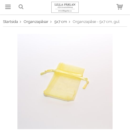
Startsida
Organzapåsar
5x7 cm
Organzapåse - 5x7 cm, gul
Produkten har blivit tillagd i
varukorgen