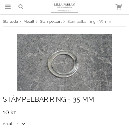
Startsida
Metall
Stämpelbart
Stämpelbar ring - 35 mm
Produkten har blivit tillagd i
varukorgen
STÄMPELBAR RING - 35 MM
10 kr
Antal