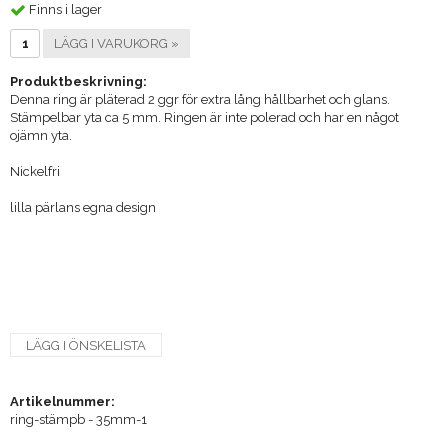
Finns i lager
LÄGG I VARUKORG »
Produktbeskrivning:
Denna ring är pläterad 2 ggr för extra lång hållbarhet och glans.
Stämpelbar yta ca 5 mm. Ringen är inte polerad och har en något
ojämn yta.
Nickelfri
lilla pärlans egna design
LÄGG I ÖNSKELISTA
Artikelnummer:
ring-stämpb - 35mm-1