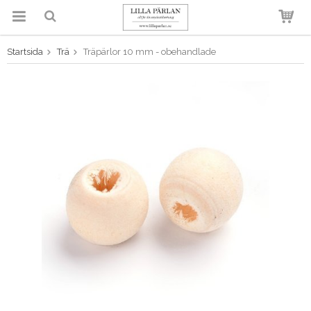
Startsida
Trä
Träpärlor 10 mm - obehandlade
Produkten har blivit tillagd i
varukorgen