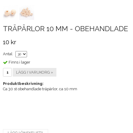
TRÄPÄRLOR 10 MM - OBEHANDLADE
10 kr
Antal
Finns i lager
LÄGG I VARUKORG »
Produktbeskrivning:
Ca 30 st obehandlade träpärlor, ca 10 mm
LÄGG I ÖNSKELISTA