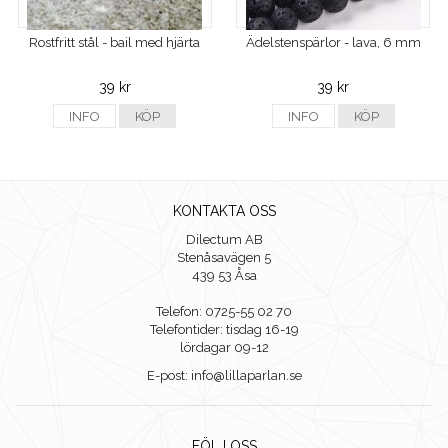
Rostfritt stål - bail med hjärta
Ädelstenspärlor - lava, 6 mm
39 kr
39 kr
INFO
KÖP
INFO
KÖP
KONTAKTA OSS
Dilectum AB
Stenåsavägen 5
439 53 Åsa
Telefon: 0725-55 02 70
Telefontider: tisdag 16-19
lördagar 09-12
E-post: info@lillaparlan.se
FÖLJ OSS