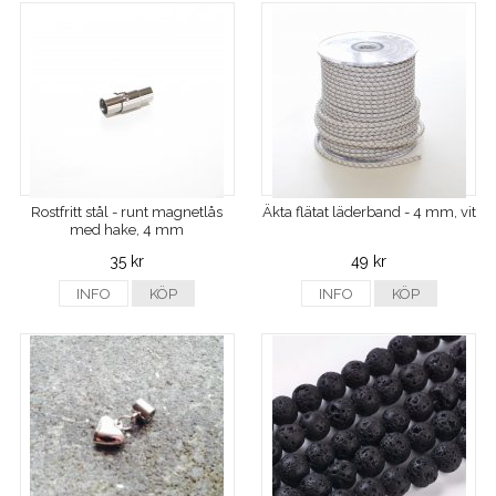
Rostfritt stål - runt magnetlås
Äkta flätat läderband - 4 mm, vit
med hake, 4 mm
35 kr
49 kr
INFO
KÖP
INFO
KÖP