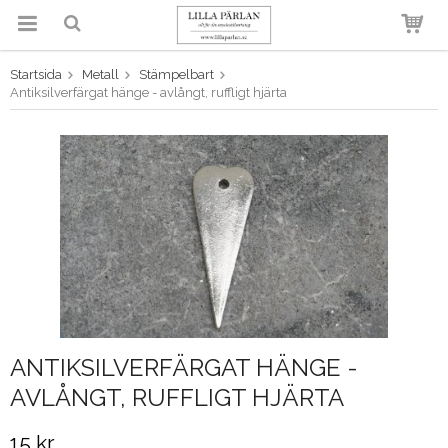
Startsida
Metall
Stämpelbart
Produkten har blivit tillagd i
Antiksilverfärgat hänge - avlångt, ruffligt hjärta
varukorgen
ANTIKSILVERFÄRGAT HÄNGE -
AVLÅNGT, RUFFLIGT HJÄRTA
15 kr