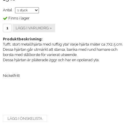
Antal
Finns i lager
LÄGG I VARUKORG »
Produktbeskrivning:
Tufft, stort metallhjärta med rufflig yta! Varje hjärta mäter ca 7X2,5 cm.
Dessa hjärtan går utmärkt att stansa, banka med rund hamare och
borsta med stålborste för varierat utseende.
Dessa hjärtan är pläterade 2ggr och har en opolerad yta.
Nickelfritt
LÄGG I ÖNSKELISTA