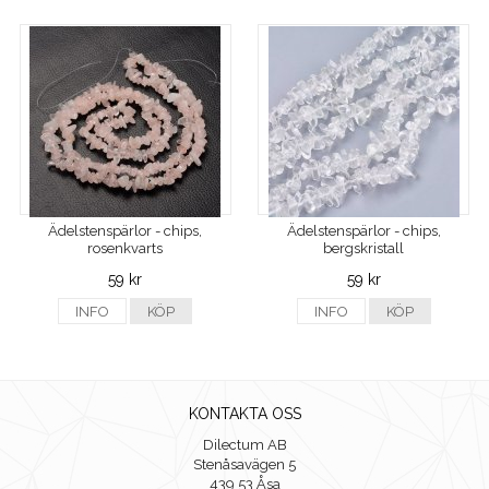
Ädelstenspärlor - chips,
Ädelstenspärlor - chips,
rosenkvarts
bergskristall
59 kr
59 kr
INFO
KÖP
INFO
KÖP
KONTAKTA OSS
Dilectum AB
Stenåsavägen 5
439 53 Åsa