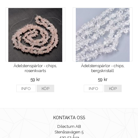
Ädelstenspärlor - chips,
Ädelstenspärlor - chips,
rosenkvarts
bergskristall
59 kr
59 kr
INFO
KÖP
INFO
KÖP
KONTAKTA OSS
Dilectum AB
Stenåsavägen 5
439 53 Åsa