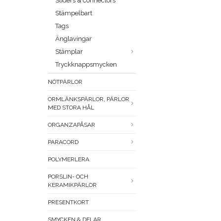
Sliders & connectors
Stämpelbart
Tags
Änglavingar
Stämplar
Tryckknappsmycken
NÖTPÄRLOR
ORMLÄNKSPÄRLOR, PÄRLOR
MED STORA HÅL
ORGANZAPÅSAR
PARACORD
POLYMERLERA
PORSLIN- OCH
KERAMIKPÄRLOR
PRESENTKORT
SMYCKEN & DELAR