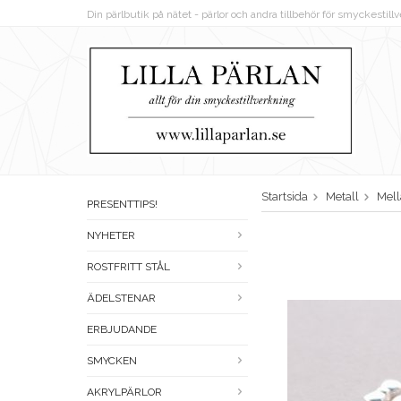
Din pärlbutik på nätet - pärlor och andra tillbehör för smyckestil
Startsida
Metall
Mell
PRESENTTIPS!
NYHETER
ROSTFRITT STÅL
ÄDELSTENAR
ERBJUDANDE
SMYCKEN
AKRYLPÄRLOR