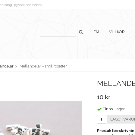
lverkning, pyssel och hobby
HEM
VILLKOR
andelar
Mellandelar - små rosetter
MELLANDE
10 kr
Finns i lager
LÄGG I VARU
Produktbeskrivnin