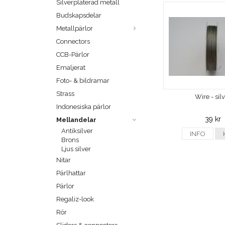
Silverpläterad metall
Budskapsdelar
Metallpärlor
Connectors
CCB-Pärlor
Emaljerat
Foto- & bildramar
Strass
Wire - sil
Indonesiska pärlor
39 kr
Mellandelar
Antiksilver
INFO
Brons
Ljus silver
Nitar
Pärlhattar
Pärlor
Regaliz-look
Rör