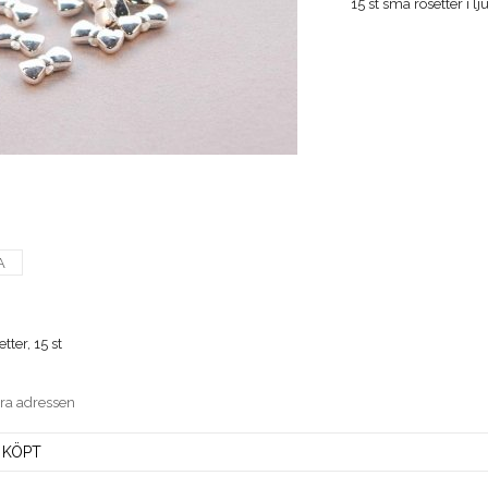
15 st små rosetter i 
A
tter, 15 st
era adressen
 KÖPT