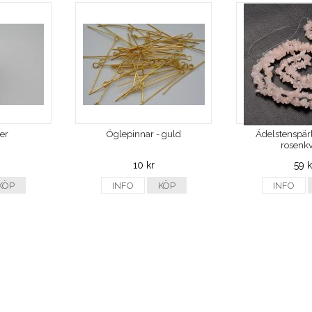
ver
Öglepinnar - guld
Ädelstenspärl
rosenkv
10 kr
59 k
KÖP
INFO
KÖP
INFO