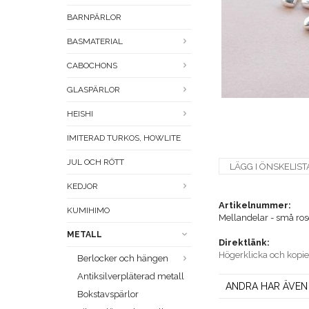
BARNPÄRLOR
BASMATERIAL
CABOCHONS
GLASPÄRLOR
HEISHI
IMITERAD TURKOS, HOWLITE
JUL OCH RÖTT
LÄGG I ÖNSKELIST
KEDJOR
Artikelnummer:
KUMIHIMO
Mellandelar - små rose
METALL
Direktlänk:
Högerklicka och kopi
Berlocker och hängen
Antiksilverpläterad metall
ANDRA HAR ÄVEN
Bokstavspärlor