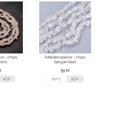
or - chips,
Ädelstenspärlor - chips,
arts
bergskristall
r
59 kr
KÖP
INFO
KÖP