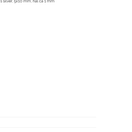
ljus silver, 5x10 mm, hål ca 1 mm