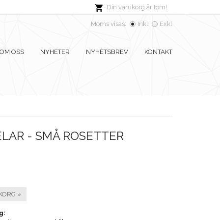
Din varukorg är tom!
Moms visas:
Inkl
Exkl
OM OSS
NYHETER
NYHETSBREV
KONTAKT
LAR - SMÅ ROSETTER
KORG »
g: