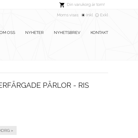
Din varukorg är tom!
Moms visas:
Inkl
Exkl
OM OSS
NYHETER
NYHETSBREV
KONTAKT
ERFÄRGADE PÄRLOR - RIS
KORG »