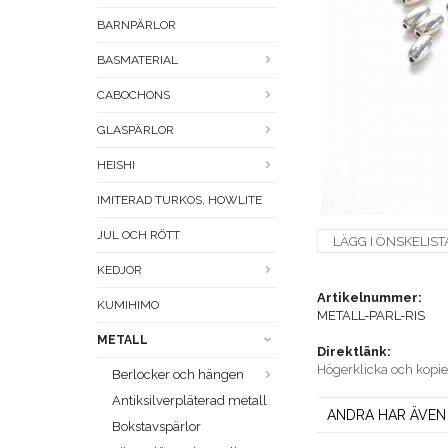
BARNPÄRLOR
BASMATERIAL
CABOCHONS
GLASPÄRLOR
HEISHI
IMITERAD TURKOS, HOWLITE
JUL OCH RÖTT
LÄGG I ÖNSKELIST
KEDJOR
Artikelnummer:
KUMIHIMO
METALL-PARL-RIS
METALL
Direktlänk:
Högerklicka och kopi
Berlocker och hängen
Antiksilverpläterad metall
ANDRA HAR ÄVEN
Bokstavspärlor