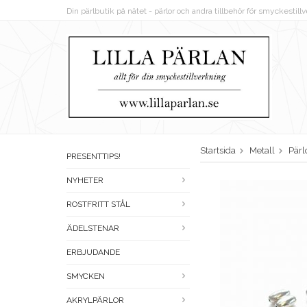
Din pärlbutik på nätet - pärlor och andra tillbehör för smyckestil
Startsida
Metall
Pärl
PRESENTTIPS!
NYHETER
ROSTFRITT STÅL
ÄDELSTENAR
ERBJUDANDE
SMYCKEN
AKRYLPÄRLOR