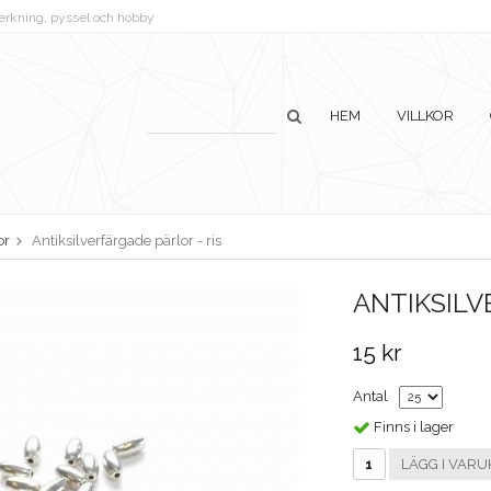
lverkning, pyssel och hobby
HEM
VILLKOR
or
Antiksilverfärgade pärlor - ris
ANTIKSILV
15 kr
Antal
Finns i lager
LÄGG I VARU