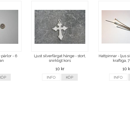
 pärlor - 6
Ljust silverfärgat hänge - stort,
Hattpinnar - ljus s
ran
snirkligt kors
kraftiga,
10 kr
10 k
KÖP
INFO
KÖP
INFO