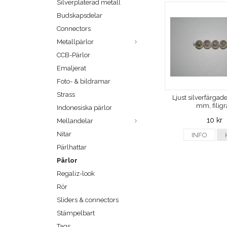
Silverpläterad metall
Budskapsdelar
Connectors
Metallpärlor
CCB-Pärlor
Emaljerat
Foto- & bildramar
Strass
Ljust silverfärgade
mm, filig
Indonesiska pärlor
10 kr
Mellandelar
Nitar
INFO
Pärlhattar
Pärlor
Regaliz-look
Rör
Sliders & connectors
Stämpelbart
Tags