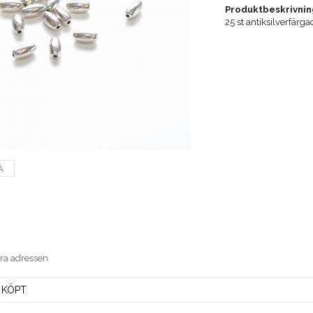
Produktbeskrivnin
25 st antiksilverfärg
A
era adressen
 KÖPT