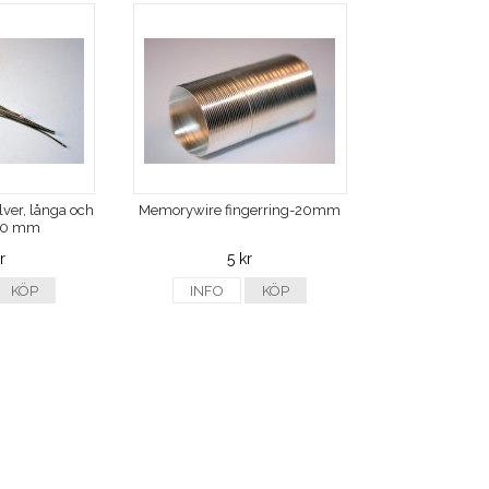
ilver, långa och
Memorywire fingerring-20mm
 70 mm
r
5 kr
KÖP
INFO
KÖP