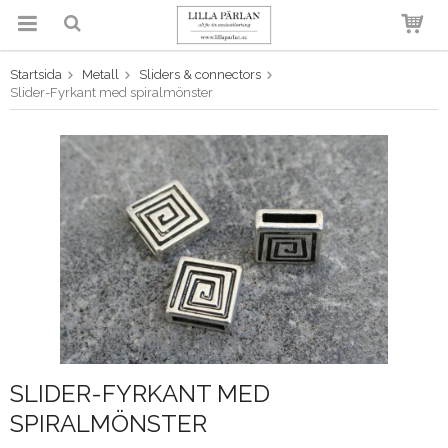
Startsida
Metall
Sliders & connectors
Produkten har blivit tillagd i
Slider-Fyrkant med spiralmönster
varukorgen
SLIDER-FYRKANT MED
SPIRALMÖNSTER