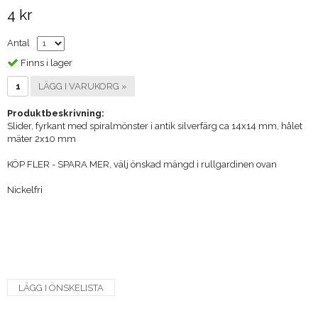
4 kr
Antal
Finns i lager
LÄGG I VARUKORG »
Produktbeskrivning:
Slider, fyrkant med spiralmönster i antik silverfärg ca 14x14 mm, hålet
mäter 2x10 mm
KÖP FLER - SPARA MER, välj önskad mängd i rullgardinen ovan
Nickelfri
LÄGG I ÖNSKELISTA