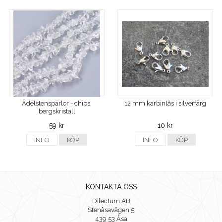
Ädelstenspärlor - chips,
12 mm karbinlås i silverfärg
bergskristall
59 kr
10 kr
INFO
KÖP
INFO
KÖP
KONTAKTA OSS
Dilectum AB
Stenåsavägen 5
439 53 Åsa