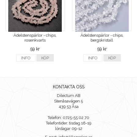
Ädelstenspärlor - chips,
Ädelstenspärlor - chips,
rosenkvarts
bergskristall
59 kr
59 kr
INFO
KÖP
INFO
KÖP
KONTAKTA OSS
Dilectum AB
Stenåsavägen 5
439 53 Åsa
Telefon: 0725-55 02 70
Telefontider: tisdag 16-19
lördagar 09-12