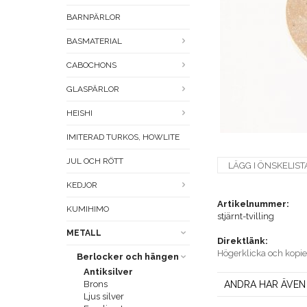
BARNPÄRLOR
BASMATERIAL
CABOCHONS
GLASPÄRLOR
HEISHI
IMITERAD TURKOS, HOWLITE
JUL OCH RÖTT
LÄGG I ÖNSKELIST
KEDJOR
Artikelnummer:
KUMIHIMO
stjärnt-tvilling
METALL
Direktlänk:
Högerklicka och kopi
Berlocker och hängen
Antiksilver
Brons
ANDRA HAR ÄVEN
Ljus silver