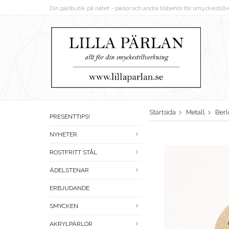
Din pärlbutik på nätet - pärlor och andra tillbehör för smyckestil
Startsida
Metall
Berl
PRESENTTIPS!
NYHETER
ROSTFRITT STÅL
ÄDELSTENAR
ERBJUDANDE
SMYCKEN
AKRYLPÄRLOR