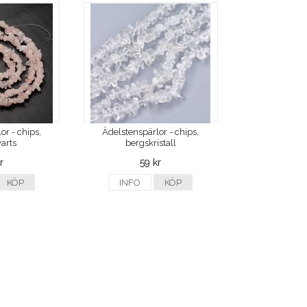
or - chips,
Ädelstenspärlor - chips,
arts
bergskristall
r
59 kr
KÖP
INFO
KÖP