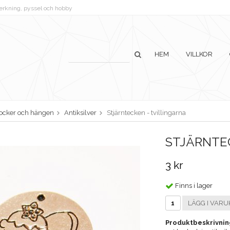
lverkning, pyssel och hobby
HEM
VILLKOR
ocker och hängen
Antiksilver
Stjärntecken - tvillingarna
STJÄRNTEC
3 kr
Finns i lager
LÄGG I VARU
Produktbeskrivnin