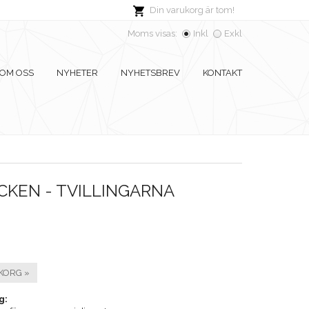
Din varukorg är tom!
Moms visas:
Inkl
Exkl
OM OSS
NYHETER
NYHETSBREV
KONTAKT
KEN - TVILLINGARNA
KORG »
g: