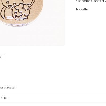
1 st berlock i antik s
Nickelfri
A
era adressen
 KÖPT