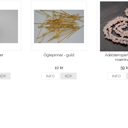
ver
Öglepinnar - guld
Ädelstenspärl
rosenkv
10 kr
59 k
KÖP
INFO
KÖP
INFO