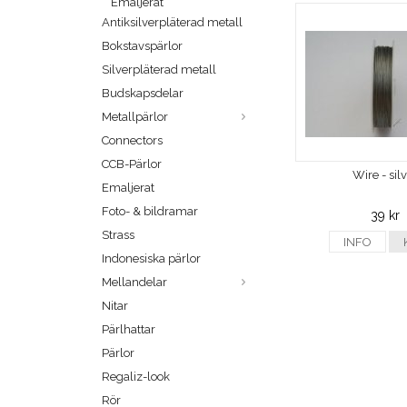
Emaljerat
Antiksilverpläterad metall
Bokstavspärlor
Silverpläterad metall
Budskapsdelar
Metallpärlor
Connectors
CCB-Pärlor
Wire - sil
Emaljerat
Foto- & bildramar
39 kr
Strass
INFO
Indonesiska pärlor
Mellandelar
Nitar
Pärlhattar
Pärlor
Regaliz-look
Rör