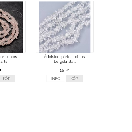
or - chips,
Ädelstenspärlor - chips,
arts
bergskristall
r
59 kr
KÖP
INFO
KÖP