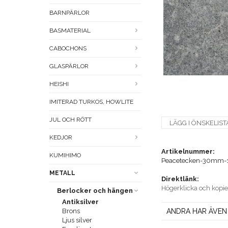
BARNPÄRLOR
BASMATERIAL
CABOCHONS
GLASPÄRLOR
HEISHI
IMITERAD TURKOS, HOWLITE
JUL OCH RÖTT
LÄGG I ÖNSKELIST
KEDJOR
Artikelnummer:
KUMIHIMO
Peacetecken-30mm-
METALL
Direktlänk:
Högerklicka och kopi
Berlocker och hängen
Antiksilver
Brons
ANDRA HAR ÄVEN
Ljus silver