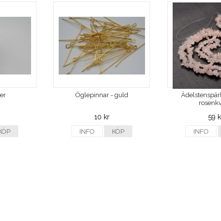
ver
Öglepinnar - guld
Ädelstenspärl
rosenkv
10 kr
59 k
KÖP
INFO
KÖP
INFO