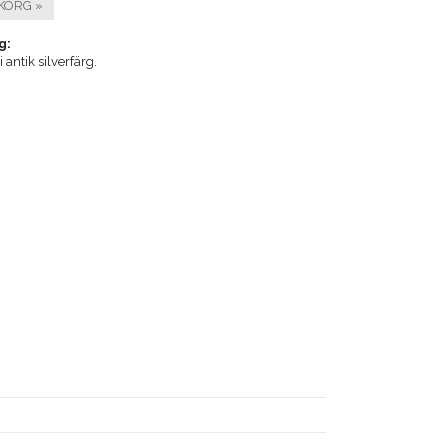
KORG »
g:
ntik silverfärg.