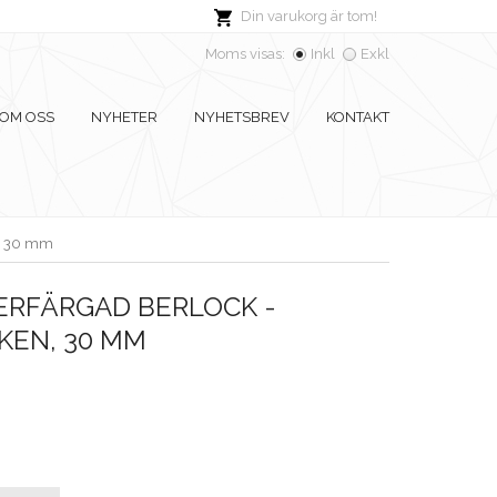
Din varukorg är tom!
Moms visas:
Inkl
Exkl
OM OSS
NYHETER
NYHETSBREV
KONTAKT
n, 30 mm
ERFÄRGAD BERLOCK -
KEN, 30 MM