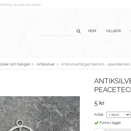
lverkning, pyssel och hobby
HEM
VILLKOR
ocker och hängen
Antiksilver
Antiksilverfärgad berlock - peacetecke
ANTIKSILV
PEACETEC
5 kr
Antal
Finns i lager