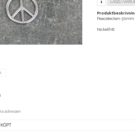
LÄGG I VARU
Produktbeskrivnin
Peacetecken-30mm i a
Nickelfritt
A
1
era adressen
 KÖPT