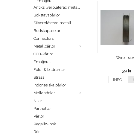
Emaljerat
Antiksilverpläterad metall
Bokstavspärlor
Silverpläterad metall
Budskapsdelar
Connectors
Metallpärlor
CCB-Pärlor
Wire - sil
Emaljerat
Foto- & bildramar
39 kr
Strass
INFO
Indonesiska pärlor
Mellandelar
Nitar
Pärlhattar
Pärlor
Regaliz-look
Rör