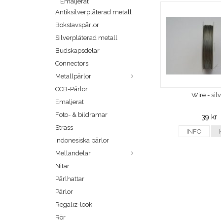
Emaljerat
Antiksilverpläterad metall
Bokstavspärlor
Silverpläterad metall
Budskapsdelar
Connectors
Metallpärlor
CCB-Pärlor
Wire - sil
Emaljerat
Foto- & bildramar
39 kr
Strass
INFO
Indonesiska pärlor
Mellandelar
Nitar
Pärlhattar
Pärlor
Regaliz-look
Rör