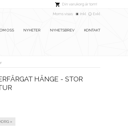
Din varukorg är tom!
Moms visas:
Inkl
Exkl
OM OSS
NYHETER
NYHETSBREV
KONTAKT
r
ERFÄRGAT HÄNGE - STOR
TUR
KORG »