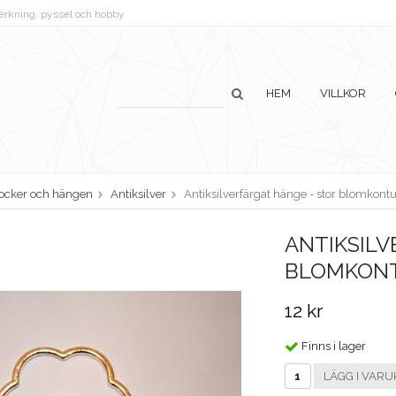
lverkning, pyssel och hobby
HEM
VILLKOR
ocker och hängen
Antiksilver
Antiksilverfärgat hänge - stor blomkontu
ANTIKSILV
BLOMKON
12 kr
Finns i lager
LÄGG I VARU