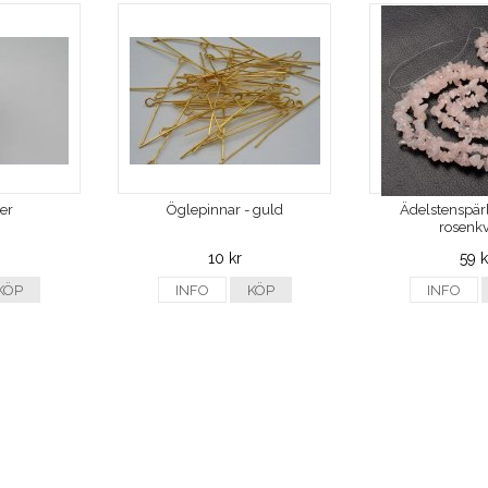
ver
Öglepinnar - guld
Ädelstenspärl
rosenkv
10 kr
59 k
KÖP
INFO
KÖP
INFO