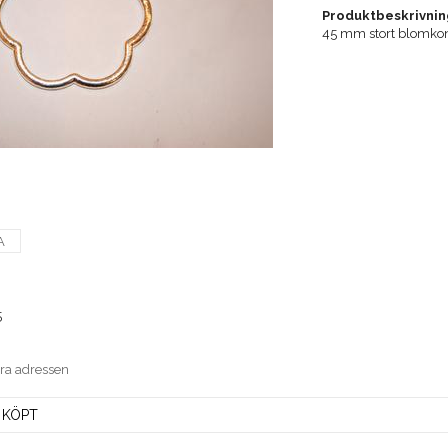
Produktbeskrivnin
45 mm stort blomkont
A
5
era adressen
 KÖPT