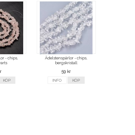
or - chips,
Ädelstenspärlor - chips,
arts
bergskristall
r
59 kr
KÖP
INFO
KÖP