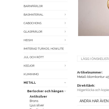
BARNPÄRLOR
BASMATERIAL
CABOCHONS
GLASPÄRLOR
HEISHI
IMITERAD TURKOS, HOWLITE
JUL OCH RÖTT
LÄGG I ÖNSKELIST
KEDJOR
Artikelnummer:
KUMIHIMO
Metall-blomkontur-4
METALL
Direktlänk:
Högerklicka och kopi
Berlocker och hängen
Antiksilver
Brons
ANDRA HAR ÄVEN
Ljus silver