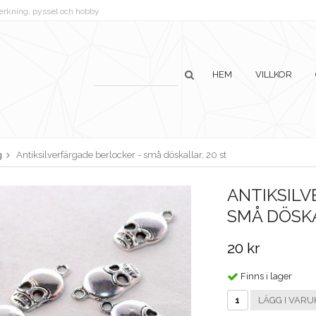
lverkning, pyssel och hobby
HEM
VILLKOR
g
Antiksilverfärgade berlocker - små döskallar, 20 st
ANTIKSILV
SMÅ DÖSKA
20 kr
Finns i lager
LÄGG I VARU