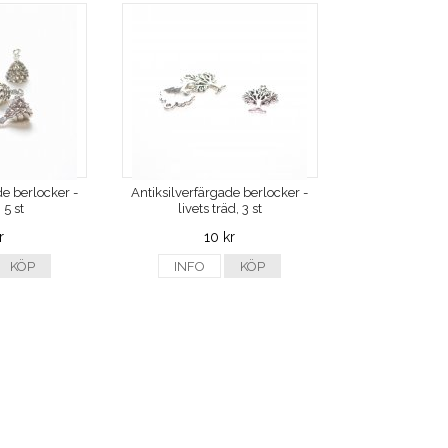
de berlocker -
Antiksilverfärgade berlocker -
 5 st
livets träd, 3 st
r
10 kr
KÖP
INFO
KÖP