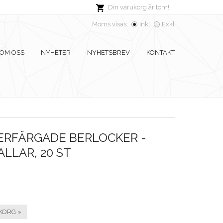
Din varukorg är tom!
Moms visas:
Inkl
Exkl
OM OSS
NYHETER
NYHETSBREV
KONTAKT
ERFÄRGADE BERLOCKER -
LLAR, 20 ST
KORG »