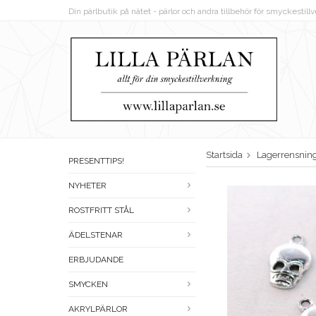
Din pärlbutik på nätet - pärlor och andra tillbehör för smyckestil
Startsida
Lagerrensnin
PRESENTTIPS!
NYHETER
ROSTFRITT STÅL
ÄDELSTENAR
ERBJUDANDE
SMYCKEN
AKRYLPÄRLOR