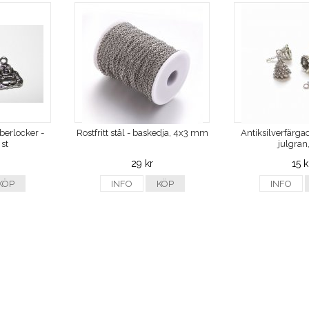
berlocker -
Rostfritt stål - baskedja, 4x3 mm
Antiksilverfärga
st
julgran,
29 kr
15 k
KÖP
INFO
KÖP
INFO