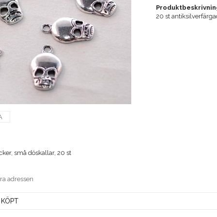
Produktbeskrivnin
20 st antiksilverfärg
A
ker, små döskallar, 20 st
era adressen
 KÖPT