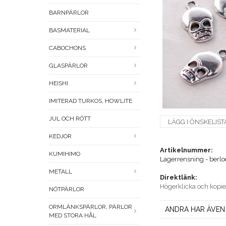
BARNPÄRLOR
BASMATERIAL
CABOCHONS
GLASPÄRLOR
HEISHI
IMITERAD TURKOS, HOWLITE
JUL OCH RÖTT
LÄGG I ÖNSKELIST
KEDJOR
Artikelnummer:
KUMIHIMO
Lagerrensning - berloc
METALL
Direktlänk:
Högerklicka och kopi
NÖTPÄRLOR
ORMLÄNKSPÄRLOR, PÄRLOR
ANDRA HAR ÄVEN
MED STORA HÅL