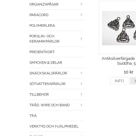
ORGANZAPÅSAR
PARACORD
POLYMERLERA
PORSLIN- OCH
KERAMIKPÄRLOR
PRESENTKORT
Antiksilverfärgade 
SMYCKEN & DELAR
buddha, 5 
10 kr
SNÄCKSKALSPÄRLOR
INFO
SÖTVATTENSPÄRLOR
TILLBEHÖR
TRÅD, WIRE OCH BAND
TRÄ
VERKTYG OCH HJÄLPMEDEL