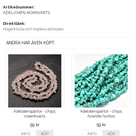
Artikelnummer:
ADEL-CHIPS-ROKKVARTS
Direktlänk:
Högerklicka och kopiera adressen
ANDRA HAR ÄVEN KÖPT
Ädelstenspärlor - chips,
Ädelstenspärlor - chips,
rosenkvarts
howlite/turkos
59 kr
59 kr
INFO
KÖP
INFO
KÖP