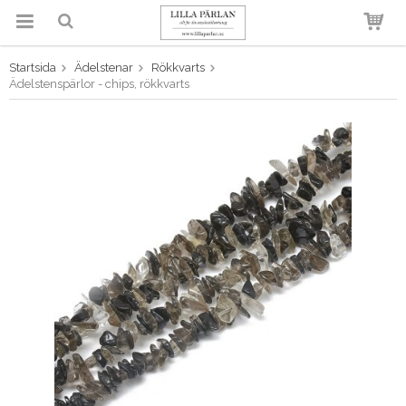
Startsida
Ädelstenar
Rökkvarts
Produkten har blivit tillagd i
Ädelstenspärlor - chips, rökkvarts
varukorgen