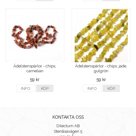
Ädelstenspärlor - chips,
Ädelstenspärlor - chips, jade,
carnelian
gulgrön
59 kr
59 kr
INFO
KÖP
INFO
KÖP
KONTAKTA OSS
Dilectum AB
Stenåsavägen 5