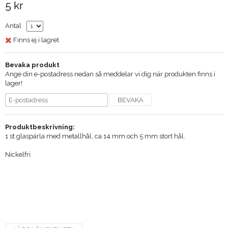
5 kr
Antal
Finns ej i lagret
Bevaka produkt
Ange din e-postadress nedan så meddelar vi dig när produkten finns i
lager!
BEVAKA
Produktbeskrivning:
1 st glaspärla med metallhål, ca 14 mm och 5 mm stort hål.
Nickelfri