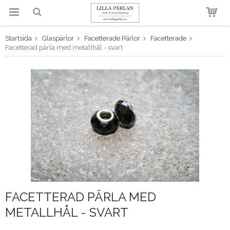
Startsida
Glaspärlor
Facetterade Pärlor
Facetterade
Produkten har blivit tillagd i
Facetterad pärla med metallhål - svart
varukorgen
FACETTERAD PÄRLA MED
METALLHÅL - SVART