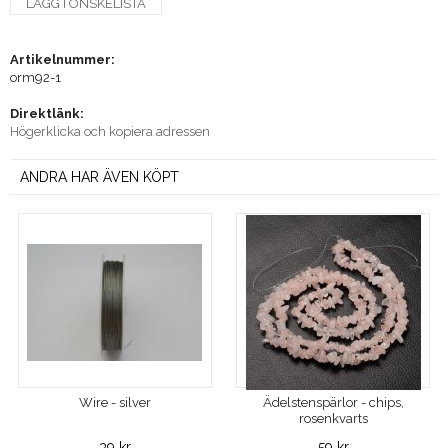
LÄGG I ÖNSKELISTA
Artikelnummer:
orm92-1
Direktlänk:
Högerklicka och kopiera adressen
ANDRA HAR ÄVEN KÖPT
Wire - silver
Ädelstenspärlor - chips,
rosenkvarts
39 kr
59 kr