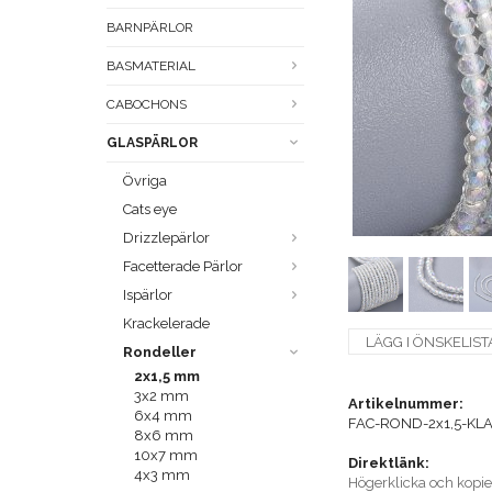
BARNPÄRLOR
BASMATERIAL
CABOCHONS
GLASPÄRLOR
Övriga
Cats eye
Drizzlepärlor
Facetterade Pärlor
Ispärlor
Krackelerade
LÄGG I ÖNSKELIST
Rondeller
2x1,5 mm
3x2 mm
Artikelnummer:
6x4 mm
FAC-ROND-2x1,5-KL
8x6 mm
10x7 mm
Direktlänk:
4x3 mm
Högerklicka och kopi