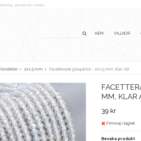
lverkning, pyssel och hobby
HEM
VILLKOR
Rondeller
2x1,5 mm
Facetterade glaspärlor - 2x1,5 mm, klar AB
FACETTERA
MM, KLAR 
39 kr
Finns ej i lagret
Bevaka produkt