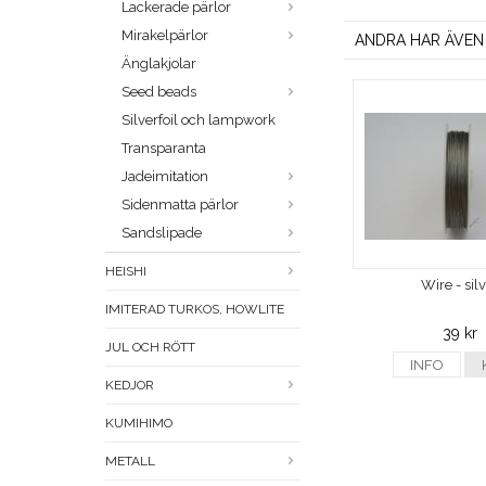
Lackerade pärlor
Mirakelpärlor
ANDRA HAR ÄVEN
Änglakjolar
Seed beads
Silverfoil och lampwork
Transparanta
Jadeimitation
Sidenmatta pärlor
Sandslipade
HEISHI
Wire - sil
IMITERAD TURKOS, HOWLITE
39 kr
JUL OCH RÖTT
INFO
KEDJOR
KUMIHIMO
METALL