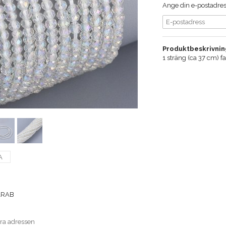
Ange din e-postadress
Produktbeskrivnin
1 sträng (ca 37 cm) f
A
ARAB
era adressen