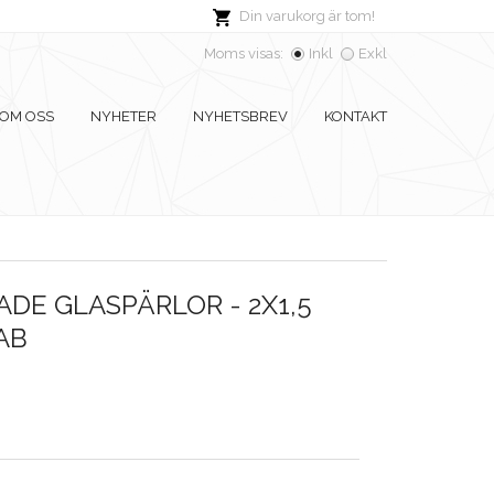
Din varukorg är tom!
Moms visas:
Inkl
Exkl
OM OSS
NYHETER
NYHETSBREV
KONTAKT
DE GLASPÄRLOR - 2X1,5
AB