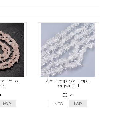
or - chips,
Ädelstenspärlor - chips,
arts
bergskristall
r
59 kr
KÖP
INFO
KÖP