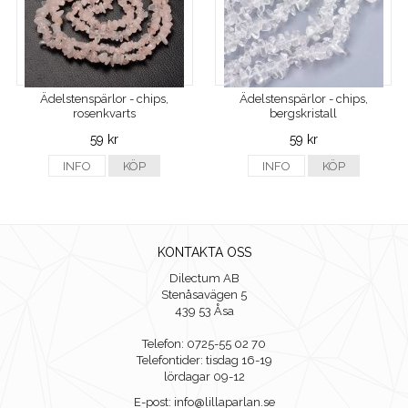
Ädelstenspärlor - chips,
Ädelstenspärlor - chips,
rosenkvarts
bergskristall
59 kr
59 kr
INFO
KÖP
INFO
KÖP
KONTAKTA OSS
Dilectum AB
Stenåsavägen 5
439 53 Åsa
Telefon: 0725-55 02 70
Telefontider: tisdag 16-19
lördagar 09-12
E-post: info@lillaparlan.se