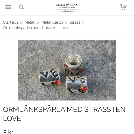
Startsida
Metall
Metallpärlor
Strass
Produkten har blivit tillagd i
Ormlänkspärla med strassten - Love
varukorgen
ORMLÄNKSPÄRLA MED STRASSTEN -
LOVE
5 kr