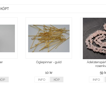
 KÖPT
ver
Öglepinnar - guld
Ädelstenspärl
rosenkv
10 kr
59 k
KÖP
INFO
KÖP
INFO