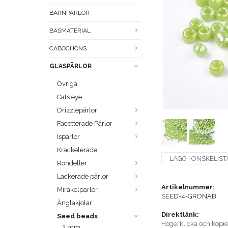
BARNPÄRLOR
BASMATERIAL
CABOCHONS
GLASPÄRLOR
Övriga
Cats eye
Drizzlepärlor
Facetterade Pärlor
Ispärlor
Krackelerade
LÄGG I ÖNSKELIST
Rondeller
Lackerade pärlor
Artikelnummer:
Mirakelpärlor
SEED-4-GRONAB
Änglakjolar
Direktlänk:
Seed beads
Högerklicka och kopi
2 mm