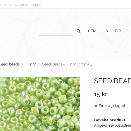
lverkning, pyssel och hobby
HEM
VILLKOR
Seed beads
4 mm
Seed beads - 4 mm, grön AB
SEED BEAD
15 kr
Finns ej i lagret
Bevaka produkt
Ange din e-postadress