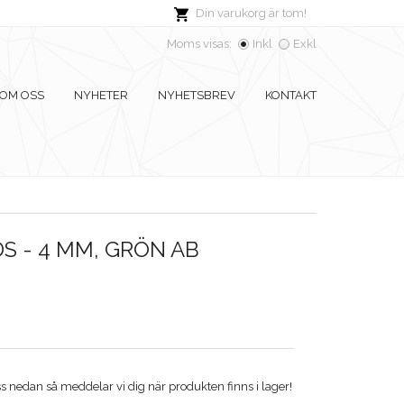
Din varukorg är tom!
Moms visas:
Inkl
Exkl
OM OSS
NYHETER
NYHETSBREV
KONTAKT
S - 4 MM, GRÖN AB
 nedan så meddelar vi dig när produkten finns i lager!