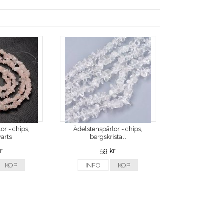
or - chips,
Ädelstenspärlor - chips,
arts
bergskristall
r
59 kr
KÖP
INFO
KÖP