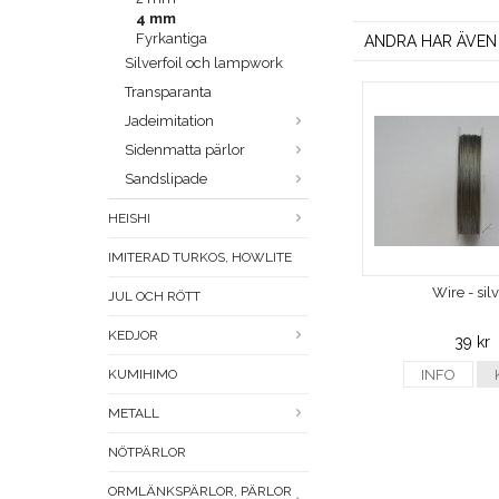
4 mm
Fyrkantiga
ANDRA HAR ÄVEN
Silverfoil och lampwork
Transparanta
Jadeimitation
Sidenmatta pärlor
Sandslipade
HEISHI
IMITERAD TURKOS, HOWLITE
Wire - sil
JUL OCH RÖTT
KEDJOR
39 kr
KUMIHIMO
INFO
METALL
NÖTPÄRLOR
ORMLÄNKSPÄRLOR, PÄRLOR