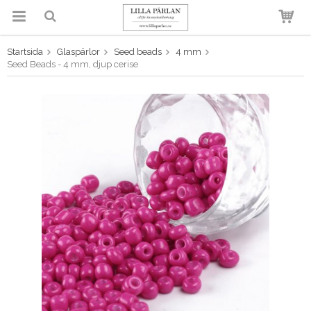
Startsida
Glaspärlor
Seed beads
4 mm
Produkten har blivit tillagd i
Seed Beads - 4 mm, djup cerise
varukorgen