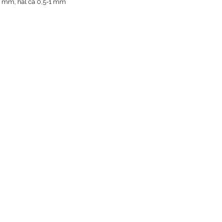
2 mm, hål ca 0,5-1 mm