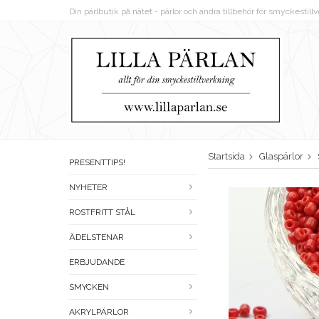
Din pärlbutik på nätet - pärlor och andra tillbehör för smyckestil
Startsida
Glaspärlor
PRESENTTIPS!
NYHETER
ROSTFRITT STÅL
ÄDELSTENAR
ERBJUDANDE
SMYCKEN
AKRYLPÄRLOR