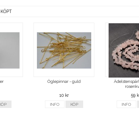
 KÖPT
ver
Öglepinnar - guld
Ädelstenspärl
rosenkv
10 kr
59 k
KÖP
INFO
KÖP
INFO