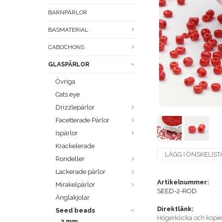
BARNPÄRLOR
BASMATERIAL
CABOCHONS
GLASPÄRLOR
Övriga
Cats eye
Drizzlepärlor
Facetterade Pärlor
Ispärlor
Krackelerade
LÄGG I ÖNSKELIST
Rondeller
Lackerade pärlor
Artikelnummer:
Mirakelpärlor
SEED-2-ROD
Änglakjolar
Direktlänk:
Seed beads
Högerklicka och kopi
2 mm