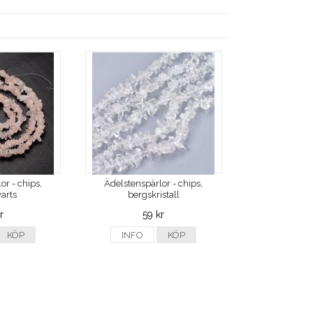
or - chips,
Ädelstenspärlor - chips,
arts
bergskristall
r
59 kr
KÖP
INFO
KÖP