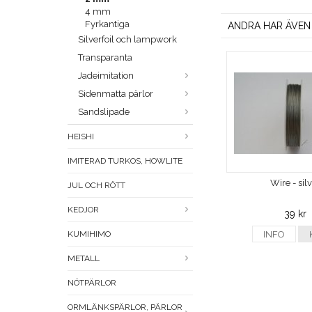
4 mm
Fyrkantiga
ANDRA HAR ÄVEN
Silverfoil och lampwork
Transparanta
Jadeimitation
Sidenmatta pärlor
Sandslipade
HEISHI
IMITERAD TURKOS, HOWLITE
Wire - sil
JUL OCH RÖTT
KEDJOR
39 kr
KUMIHIMO
INFO
METALL
NÖTPÄRLOR
ORMLÄNKSPÄRLOR, PÄRLOR