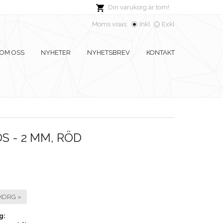
Din varukorg är tom!
Moms visas:
Inkl
Exkl
OM OSS
NYHETER
NYHETSBREV
KONTAKT
S - 2 MM, RÖD
KORG »
g: