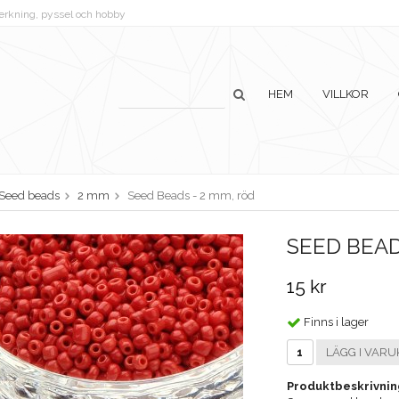
lverkning, pyssel och hobby
HEM
VILLKOR
Seed beads
2 mm
Seed Beads - 2 mm, röd
SEED BEAD
15 kr
Finns i lager
LÄGG I VARU
Produktbeskrivnin