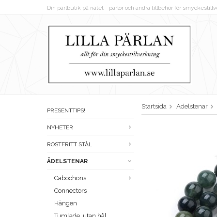
Din pärlbutik på nätet - pärlor och andra tillbehör för smyckestil
Startsida
Ädelstenar
PRESENTTIPS!
NYHETER
ROSTFRITT STÅL
ÄDELSTENAR
Cabochons
Connectors
Hängen
Tumlade, utan hål