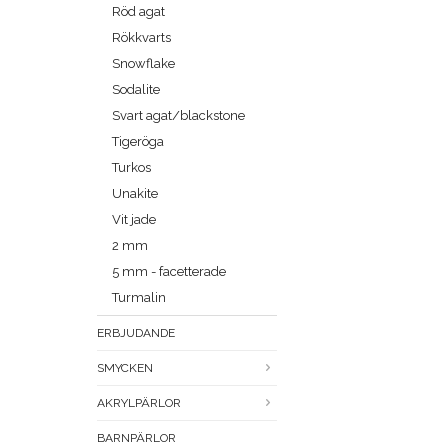
Röd agat
Rökkvarts
Snowflake
Sodalite
Svart agat/blackstone
Tigeröga
Turkos
Unakite
Vit jade
2 mm
5 mm - facetterade
Turmalin
ERBJUDANDE
SMYCKEN
AKRYLPÄRLOR
BARNPÄRLOR