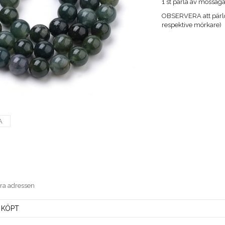
1 st pärla av mossag
OBSERVERA att pärlor
respektive mörkare)
A
era adressen
 KÖPT