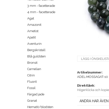
3 mm - facetterade
4 mm - facetterade
Agat
Amazonit
Ametist
Apatit
Aventurin
Bergskristall
Blå guldsten
LÄGG I ÖNSKELIST
Bronsit
Carnelian
Artikelnummer:
Citrin
ADEL-MOSSAGAT-10
Fluorit
Direktlänk:
Fossil
Högerklicka och kopi
Färgad jade
Granat
ANDRA HAR ÄVEN
Hematit/blodsten