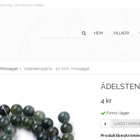
lverkning, pyssel och hobby
HEM
VILLKOR
Mossagat
Ädelstenspärla - 10 mm, mossagat
ÄDELSTEN
4 kr
Finns i lager
LÄGG I VARU
Produktbeskrivnin