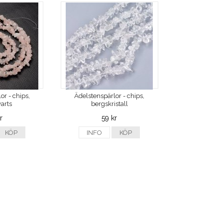
or - chips,
Ädelstenspärlor - chips,
arts
bergskristall
r
59 kr
KÖP
INFO
KÖP