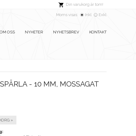
Din varukorg är tom!
Moms visas:
Inkl
Exkl
OM OSS
NYHETER
NYHETSBREV
KONTAKT
SPÄRLA - 10 MM, MOSSAGAT
KORG »
g: