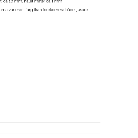
at, ca 10 mm, hålet mäter ca 1 mm
na varierar i färg (kan förekomma både ljusare