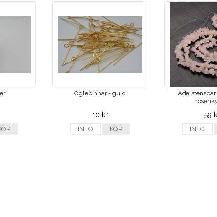
ver
Öglepinnar - guld
Ädelstenspärl
rosenkv
10 kr
59 k
KÖP
INFO
KÖP
INFO