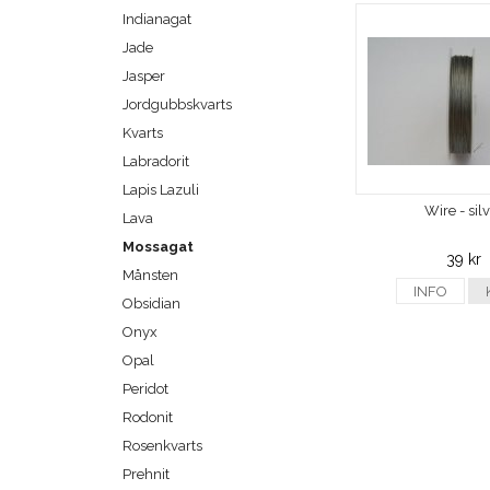
Indianagat
Jade
Jasper
Jordgubbskvarts
Kvarts
Labradorit
Lapis Lazuli
Wire - sil
Lava
Mossagat
39 kr
Månsten
INFO
Obsidian
Onyx
Opal
Peridot
Rodonit
Rosenkvarts
Prehnit