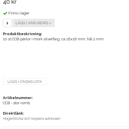
40 kr
Finns i lager
LÄGG I VARUKORG »
Produktbeskrivning:
10 st CCB-pärlor i mörk silverfärg, ca 16x16 mm, hål 2 mm
LÄGG I ÖNSKELISTA
Artikelnummer:
CCB - stor romb
Direktlänk:
Högerklicka och kopiera adressen