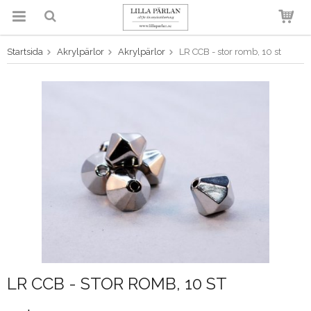
Startsida
Akrylpärlor
Akrylpärlor
LR CCB - stor romb, 10 st
Produkten har blivit tillagd i
varukorgen
LR CCB - STOR ROMB, 10 ST