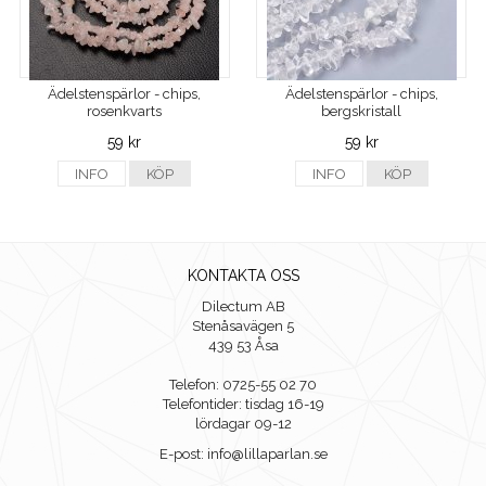
Ädelstenspärlor - chips,
Ädelstenspärlor - chips,
rosenkvarts
bergskristall
59 kr
59 kr
INFO
KÖP
INFO
KÖP
KONTAKTA OSS
Dilectum AB
Stenåsavägen 5
439 53 Åsa
Telefon: 0725-55 02 70
Telefontider: tisdag 16-19
lördagar 09-12
E-post: info@lillaparlan.se