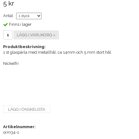
5 kr
Antal
Finns i lager
LÄGG I VARUKORG »
Produktbeskrivning:
1 st glaspärla med metallhål, ca 14mm och 5 mm stort hål.
Nickelfri
LÄGG I ÖNSKELISTA
Artikelnummer:
orm34-1