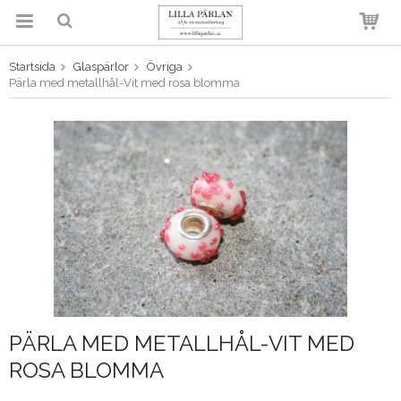
Startsida
Glaspärlor
Övriga
Produkten har blivit tillagd i
Pärla med metallhål-Vit med rosa blomma
varukorgen
PÄRLA MED METALLHÅL-VIT MED
ROSA BLOMMA