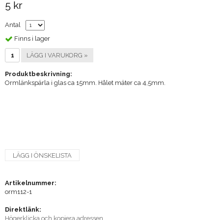
5 kr
Antal
Finns i lager
LÄGG I VARUKORG »
Produktbeskrivning:
Ormlänkspärla i glas ca 15mm. Hålet mäter ca 4,5mm.
LÄGG I ÖNSKELISTA
Artikelnummer:
orm112-1
Direktlänk:
Högerklicka och kopiera adressen