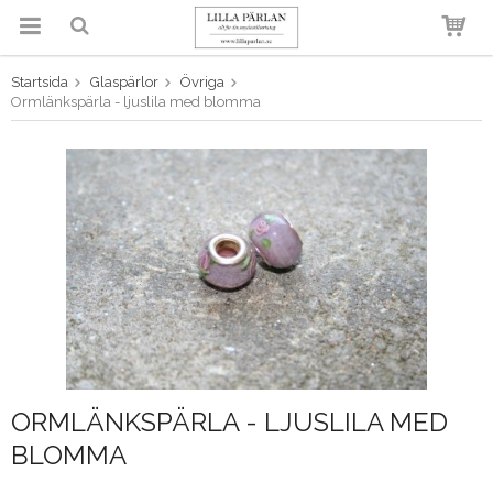
Startsida
Glaspärlor
Övriga
Produkten har blivit tillagd i
Ormlänkspärla - ljuslila med blomma
varukorgen
ORMLÄNKSPÄRLA - LJUSLILA MED
BLOMMA