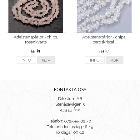
Ädelstenspärlor - chips,
Ädelstenspärlor - chips,
rosenkvarts
bergskristall
59 kr
59 kr
INFO
KÖP
INFO
KÖP
KONTAKTA OSS
Dilectum AB
Stenåsavägen 5
439 53 Åsa
Telefon: 0725-55 02 70
Telefontider: tisdag 16-19
lördagar 09-12