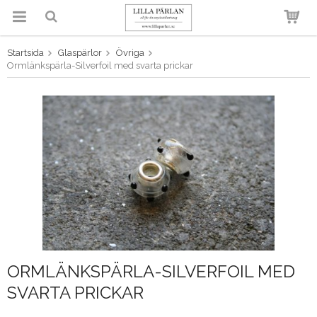
Startsida
Glaspärlor
Övriga
Produkten har blivit tillagd i
Ormlänkspärla-Silverfoil med svarta prickar
varukorgen
ORMLÄNKSPÄRLA-SILVERFOIL MED
SVARTA PRICKAR