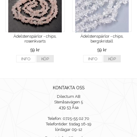
Ädelstenspärlor - chips,
Ädelstenspärlor - chips,
rosenkvarts
bergskristall
59 kr
59 kr
INFO
KÖP
INFO
KÖP
KONTAKTA OSS
Dilectum AB
Stenåsavägen 5
439 53 Åsa
Telefon: 0725-55 02 70
Telefontider: tisdag 16-19
lördagar 09-12