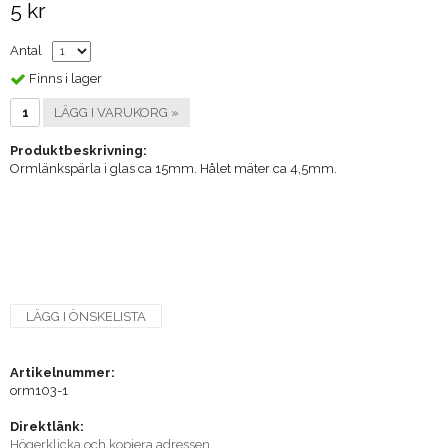
5 kr
Antal
Finns i lager
LÄGG I VARUKORG »
Produktbeskrivning:
Ormlänkspärla i glas ca 15mm. Hålet mäter ca 4,5mm.
LÄGG I ÖNSKELISTA
Artikelnummer:
orm103-1
Direktlänk:
Högerklicka och kopiera adressen