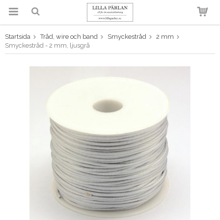
Startsida
Tråd, wire och band
Smyckestråd
2 mm
Produkten har blivit tillagd i
Smyckestråd - 2 mm, ljusgrå
varukorgen