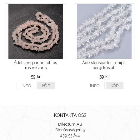
Ädelstenspärlor - chips,
Ädelstenspärlor - chips,
rosenkvarts
bergskristall
59 kr
59 kr
INFO
KÖP
INFO
KÖP
KONTAKTA OSS
Dilectum AB
Stenåsavägen 5
439 53 Åsa