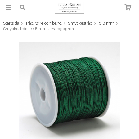
Startsida
Tråd, wire och band
Smyckestråd
0,8 mm
Produkten har blivit tillagd i
Smyckestråd - 0,8 mm, smaragdgrön
varukorgen