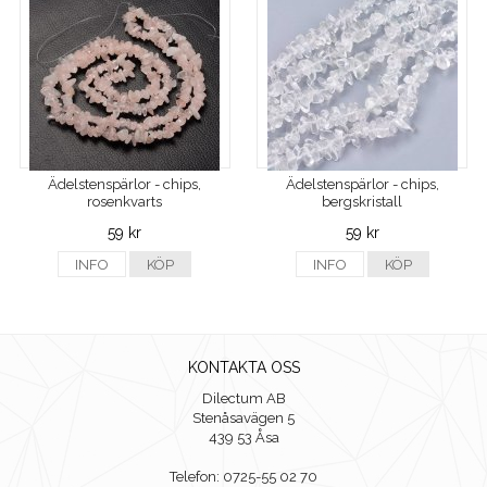
Ädelstenspärlor - chips,
Ädelstenspärlor - chips,
rosenkvarts
bergskristall
59 kr
59 kr
INFO
KÖP
INFO
KÖP
KONTAKTA OSS
Dilectum AB
Stenåsavägen 5
439 53 Åsa
Telefon: 0725-55 02 70