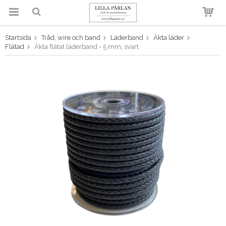
Startsida
Tråd, wire och band
Läderband
Äkta läder
Produkten har blivit tillagd i
Flätad
Äkta flätat läderband - 5 mm, svart
varukorgen