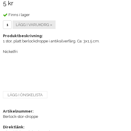
5 kr
Finns i lager
LÄGG I VARUKORG »
Produktbeskrivning:
1 stor, platt berlockdroppe i antiksilverfärg. Ca: 3x1,5 cm.
Nickelfri
LÄGG I ÖNSKELISTA
Artikelnummer:
Berlock-stor-droppe
Direktlänk: