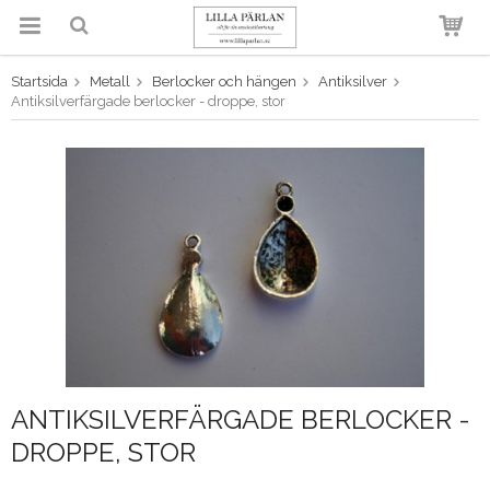
Startsida
Metall
Berlocker och hängen
Antiksilver
Produkten har blivit tillagd i
Antiksilverfärgade berlocker - droppe, stor
varukorgen
ANTIKSILVERFÄRGADE BERLOCKER -
DROPPE, STOR