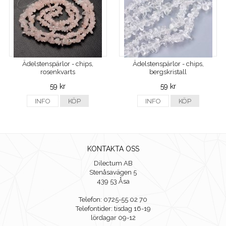
Ädelstenspärlor - chips,
Ädelstenspärlor - chips,
rosenkvarts
bergskristall
59 kr
59 kr
INFO
KÖP
INFO
KÖP
KONTAKTA OSS
Dilectum AB
Stenåsavägen 5
439 53 Åsa
Telefon: 0725-55 02 70
Telefontider: tisdag 16-19
lördagar 09-12