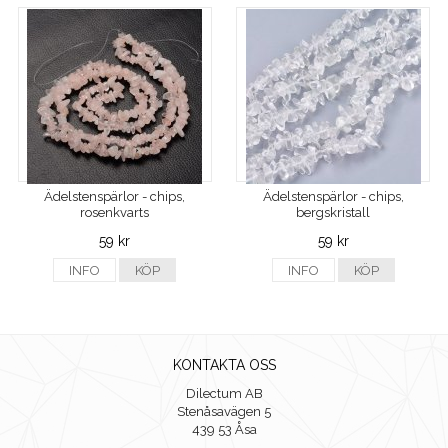
Ädelstenspärlor - chips,
Ädelstenspärlor - chips,
rosenkvarts
bergskristall
59 kr
59 kr
INFO
KÖP
INFO
KÖP
KONTAKTA OSS
Dilectum AB
Stenåsavägen 5
439 53 Åsa