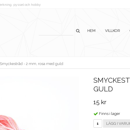
lverkning, pyssel och hobby
HEM
VILLKOR
Smyckestråd - 2 mm, rosa med guld
SMYCKESTR
GULD
15 kr
Finns i lager
LÄGG I VARU