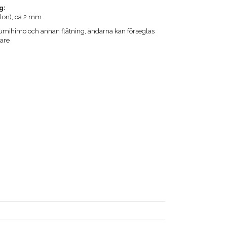
g:
lon), ca 2 mm
l Kumihimo och annan flätning, ändarna kan förseglas
are