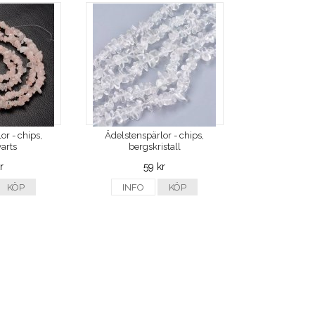
or - chips,
Ädelstenspärlor - chips,
arts
bergskristall
r
59 kr
KÖP
INFO
KÖP