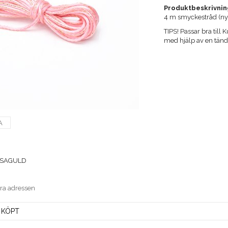
Produktbeskrivnin
4 m smyckestråd (ny
​TIPS! Passar bra til
med hjälp av en tänd
A
OSAGULD
era adressen
 KÖPT