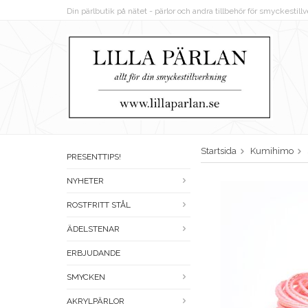
Din pärlbutik på nätet - pärlor och andra tillbehör för smyckestil
Startsida
Kumihimo
PRESENTTIPS!
NYHETER
ROSTFRITT STÅL
ÄDELSTENAR
ERBJUDANDE
SMYCKEN
AKRYLPÄRLOR