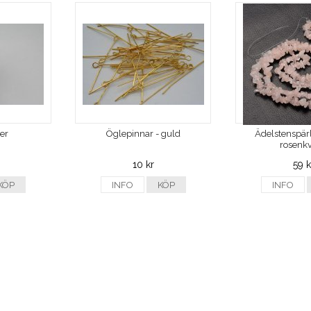
ver
Öglepinnar - guld
Ädelstenspärl
rosenkv
10 kr
59 k
KÖP
INFO
KÖP
INFO