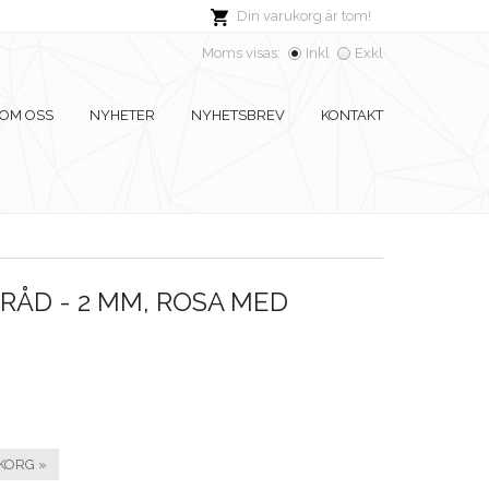
Din varukorg är tom!
Moms visas:
Inkl
Exkl
OM OSS
NYHETER
NYHETSBREV
KONTAKT
ÅD - 2 MM, ROSA MED
KORG »