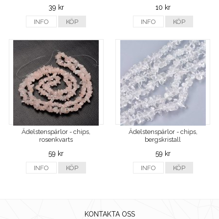
39 kr
10 kr
INFO
KÖP
INFO
KÖP
Ädelstenspärlor - chips,
Ädelstenspärlor - chips,
rosenkvarts
bergskristall
59 kr
59 kr
INFO
KÖP
INFO
KÖP
KONTAKTA OSS