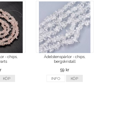
or - chips,
Ädelstenspärlor - chips,
arts
bergskristall
r
59 kr
KÖP
INFO
KÖP