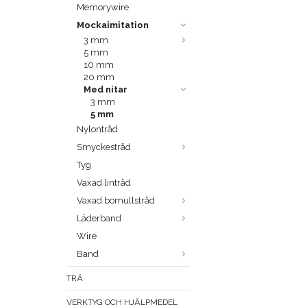
Memorywire
Mockaimitation
3 mm
5 mm
10 mm
20 mm
Med nitar
3 mm
5 mm
Nylontråd
Smyckestråd
Tyg
Vaxad lintråd
Vaxad bomullstråd
Läderband
Wire
Band
TRÄ
VERKTYG OCH HJÄLPMEDEL