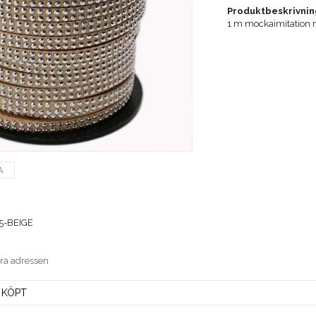
Produktbeskrivnin
1 m mockaimitation 
A
5-BEIGE
era adressen
 KÖPT