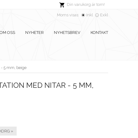
Din varukorg är tom!
Moms visas:
Inkl
Exkl
OM OSS
NYHETER
NYHETSBREV
KONTAKT
 - 5 mm, beige
ATION MED NITAR - 5 MM,
KORG »