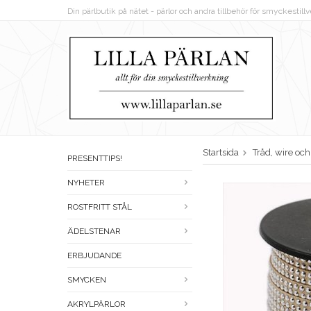
Din pärlbutik på nätet - pärlor och andra tillbehör för smyckestil
Startsida
Tråd, wire oc
PRESENTTIPS!
NYHETER
ROSTFRITT STÅL
ÄDELSTENAR
ERBJUDANDE
SMYCKEN
AKRYLPÄRLOR