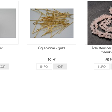
ver
Öglepinnar - guld
Ädelstenspärl
rosenkv
10 kr
59 k
KÖP
INFO
KÖP
INFO