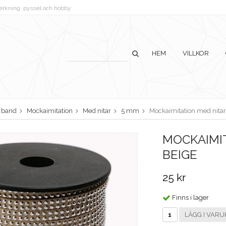
lverkning, pyssel och hobby
HEM
VILLKOR
h band
Mockaimitation
Med nitar
5 mm
Mockaimitation med nitar
MOCKAIMIT
BEIGE
25 kr
Finns i lager
LÄGG I VARU