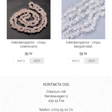
Ädelstenspärlor - chips,
Ädelstenspärlor - chips,
rosenkvarts
bergskristall
59 kr
59 kr
INFO
KÖP
INFO
KÖP
KONTAKTA OSS
Dilectum AB
Stenåsavägen 5
439 53 Åsa
Telefon: 0725-55 02 70