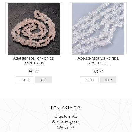
Ädelstenspärlor - chips,
Ädelstenspärlor - chips,
rosenkvarts
bergskristall
59 kr
59 kr
INFO
KÖP
INFO
KÖP
KONTAKTA OSS
Dilectum AB
Stenåsavägen 5
439 53 Åsa