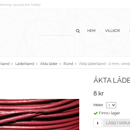
lverkning, pyssel och hobby
HEM
VILLKOR
h band
Läderband
Äkta läder
Rund
Äkta läderband - 2 mm, vinr
ÄKTA LÄDE
8 kr
Meter
Finns i lager
LÄGG I VARU