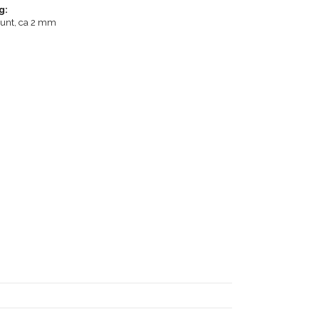
g:
runt, ca 2 mm