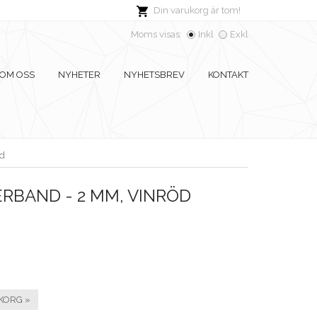
Din varukorg är tom!
Moms visas:
Inkl
Exkl
OM OSS
NYHETER
NYHETSBREV
KONTAKT
öd
RBAND - 2 MM, VINRÖD
KORG »