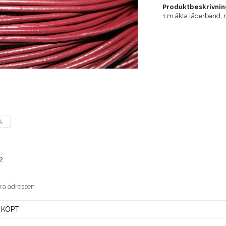
Produktbeskrivnin
1 m äkta läderband, 
A
2
era adressen
 KÖPT