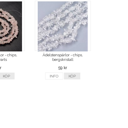
or - chips,
Ädelstenspärlor - chips,
arts
bergskristall
r
59 kr
KÖP
INFO
KÖP