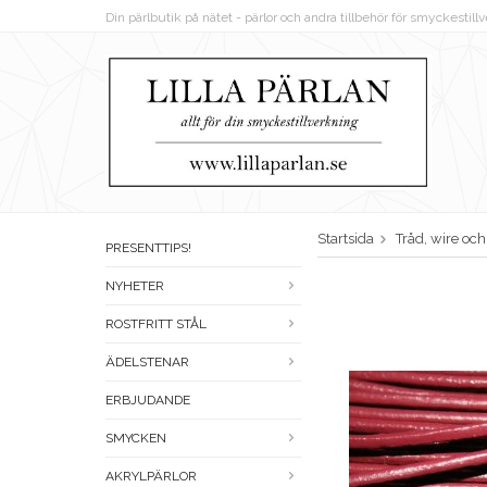
Din pärlbutik på nätet - pärlor och andra tillbehör för smyckestil
Startsida
Tråd, wire oc
PRESENTTIPS!
NYHETER
ROSTFRITT STÅL
ÄDELSTENAR
ERBJUDANDE
SMYCKEN
AKRYLPÄRLOR