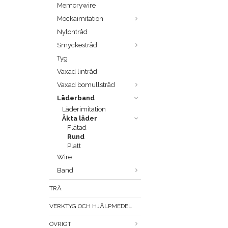
Memorywire
Mockaimitation
Nylontråd
Smyckestråd
Tyg
Vaxad lintråd
Vaxad bomullstråd
Läderband
Läderimitation
Äkta läder
Flätad
Rund
Platt
Wire
Band
TRÄ
VERKTYG OCH HJÄLPMEDEL
ÖVRIGT