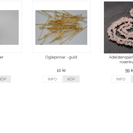
ver
Öglepinnar - guld
Ädelstenspärl
rosenkv
10 kr
59 k
KÖP
INFO
KÖP
INFO