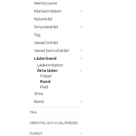
Memorywire
Mockaimitation
Nylontråd
Smyckestråd
Tyg
Vaxad lintråd
Vaxad bomullstråd
Läderband
Läderimitation
Äkta läder
Flätad
Rund
Platt
Wire
Band
TRÄ
VERKTYG OCH HJÄLPMEDEL
ÖVRIGT