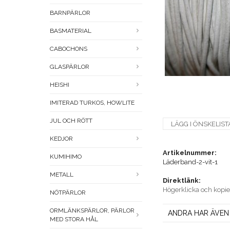
BARNPÄRLOR
BASMATERIAL
CABOCHONS
GLASPÄRLOR
HEISHI
IMITERAD TURKOS, HOWLITE
JUL OCH RÖTT
LÄGG I ÖNSKELIST
KEDJOR
Artikelnummer:
KUMIHIMO
Läderband-2-vit-1
METALL
Direktlänk:
Högerklicka och kopi
NÖTPÄRLOR
ORMLÄNKSPÄRLOR, PÄRLOR
ANDRA HAR ÄVEN
MED STORA HÅL