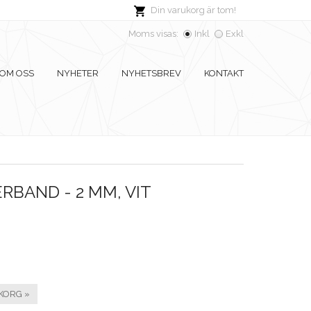
Din varukorg är tom!
Moms visas:
Inkl
Exkl
OM OSS
NYHETER
NYHETSBREV
KONTAKT
RBAND - 2 MM, VIT
KORG »