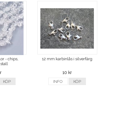
or - chips,
12 mm karbinlås i silverfärg
stall
r
10 kr
KÖP
INFO
KÖP