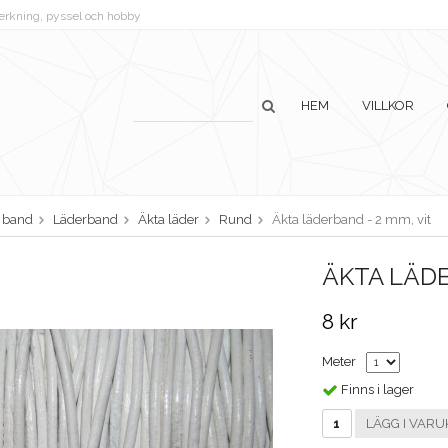
lverkning, pyssel och hobby
HEM
VILLKOR
h band
Läderband
Äkta läder
Rund
Äkta läderband - 2 mm, vit
ÄKTA LÄDE
8 kr
Meter
Finns i lager
LÄGG I VARU