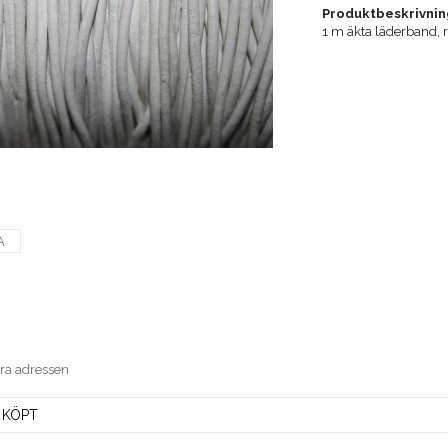
Produktbeskrivnin
1 m äkta läderband, 
A
era adressen
 KÖPT