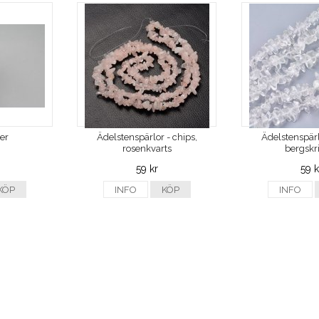
ver
Ädelstenspärlor - chips,
Ädelstenspärl
rosenkvarts
bergskri
59 kr
59 k
KÖP
INFO
KÖP
INFO