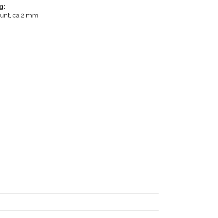
g:
runt, ca 2 mm