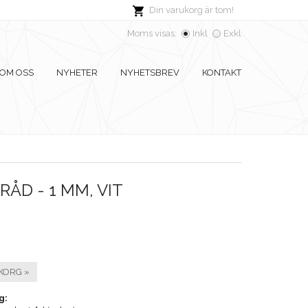
Din varukorg är tom!
Moms visas:
Inkl
Exkl
OM OSS
NYHETER
NYHETSBREV
KONTAKT
ÅD - 1 MM, VIT
KORG »
g: