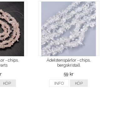
or - chips,
Ädelstenspärlor - chips,
arts
bergskristall
r
59 kr
KÖP
INFO
KÖP