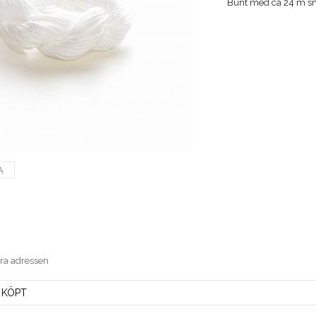
Bunt med ca 24 m sm
A
era adressen
 KÖPT