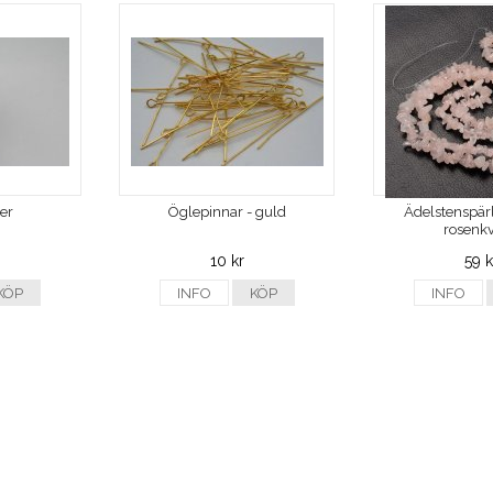
ver
Öglepinnar - guld
Ädelstenspärl
rosenkv
10 kr
59 k
KÖP
INFO
KÖP
INFO