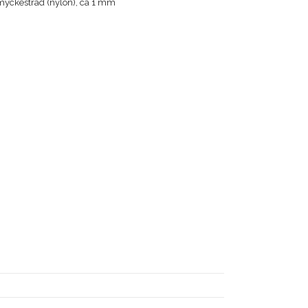
yckestråd (nylon), ca 1 mm