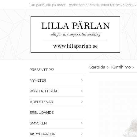
Din pärlbutik på nätet - pärlor och andra tillbehör för smyckestil
Startsida
Kumihimo
PRESENTTIPS!
NYHETER
ROSTFRITT STÅL
ÄDELSTENAR
ERBJUDANDE
SMYCKEN
AKRYLPÄRLOR