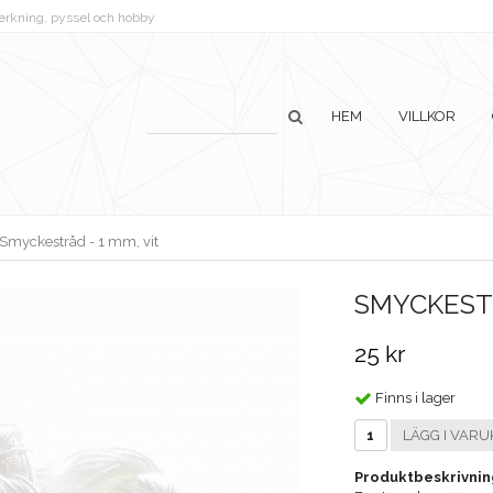
lverkning, pyssel och hobby
HEM
VILLKOR
Smyckestråd - 1 mm, vit
SMYCKESTR
25 kr
Finns i lager
LÄGG I VARU
Produktbeskrivnin