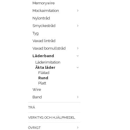
Memorywire
Mockaimitation
Nylontråd
Smyckestråd
Tyg
Vaxad lintråd
Vaxad bomullstråd
Läderband
Läderimitation
Äkta läder
Flätad
Rund
Platt
Wire
Band
TRÄ
VERKTYG OCH HJÄLPMEDEL
ÖVRIGT