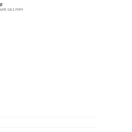
g:
runt, ca 1 mm