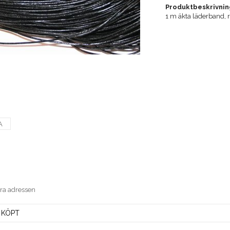
Produktbeskrivnin
1 m äkta läderband, 
A
era adressen
 KÖPT