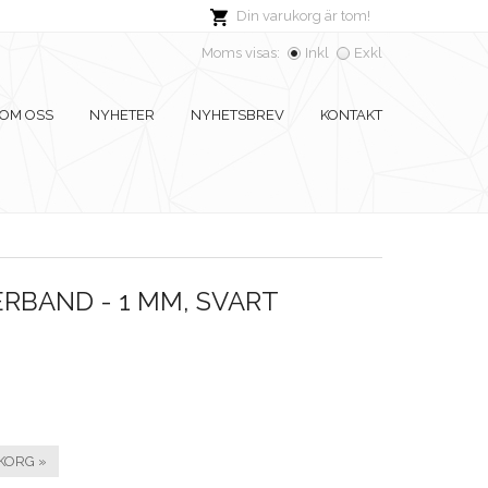
Din varukorg är tom!
Moms visas:
Inkl
Exkl
OM OSS
NYHETER
NYHETSBREV
KONTAKT
RBAND - 1 MM, SVART
KORG »