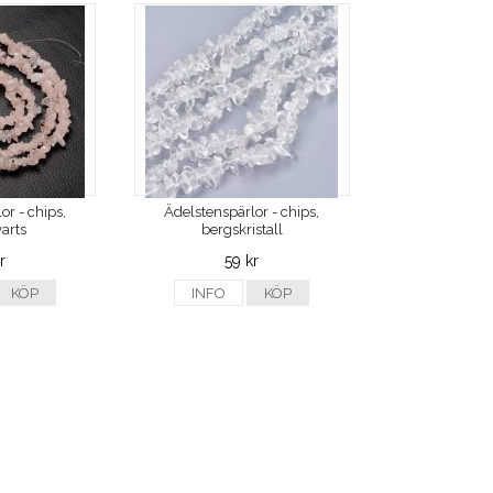
or - chips,
Ädelstenspärlor - chips,
arts
bergskristall
r
59 kr
KÖP
INFO
KÖP