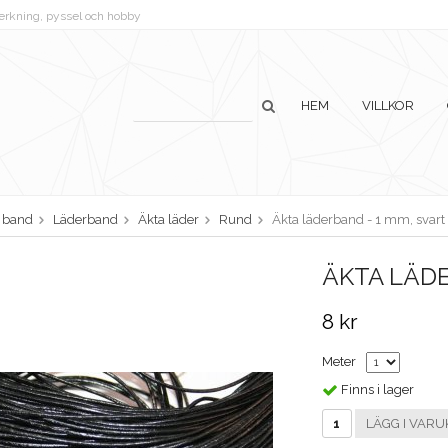
lverkning, pyssel och hobby
HEM
VILLKOR
h band
Läderband
Äkta läder
Rund
Äkta läderband - 1 mm, svart
ÄKTA LÄDE
8 kr
Meter
Finns i lager
LÄGG I VARU