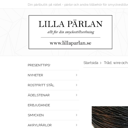
Din pärlbutik på nätet - pärlor och andra tillbehör för smyckestil
Startsida
Tråd, wire oc
PRESENTTIPS!
NYHETER
ROSTFRITT STÅL
ÄDELSTENAR
ERBJUDANDE
SMYCKEN
AKRYLPÄRLOR