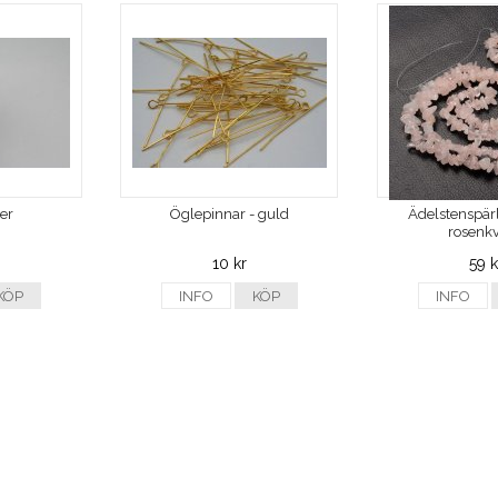
ver
Öglepinnar - guld
Ädelstenspärl
rosenkv
10 kr
59 k
KÖP
INFO
KÖP
INFO